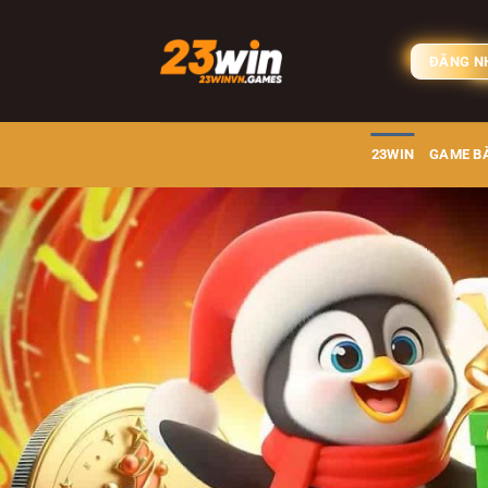
Chuyển
đến
ĐĂNG N
nội
dung
23WIN
GAME B