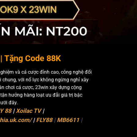
 | Tặng Code 88K
i nghiệm và cá cược đỉnh cao, công nghệ đổi
ói chung, với nổ lực không ngừng nghỉ xây
 sân chơi cá cược, 23win xây dựng cộng
 tận hưởng hàng loạt ưu đãi giá trị bậc
dưới đây.
Y 88
|
Xoilac TV
|
khia.uk.com/
|
FLY88
|
MB6611
|