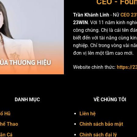
CEO - Foun
Trần Khánh Linh
- Nữ
CEO 2
23WIN
. Với 11 năm kinh nghi
công chúng. Chị là cái tên đ
biết đến với tài năng cùng k
nghiệp. Chỉ trong vòng vài nă
đơn vị lên một tầm cao mới.
Website chính thức:
https://
DANH MỤC
VỀ CHÚNG TÔI
ổ Hũ
Liên hệ
hể Thao
Chính sách bảo mật
ắn Cá
Chính sách đại lý