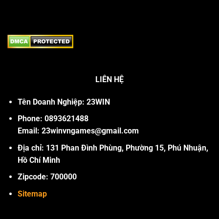
LIÊN HỆ
Tên Doanh Nghiệp: 23WIN
Phone: 0893621488
Email: 23winvngames@gmail.com
Địa chỉ: 131 Phan Đình Phùng, Phường 15, Phú Nhuận,
Hồ Chí Minh
Zipcode: 700000
Sitemap