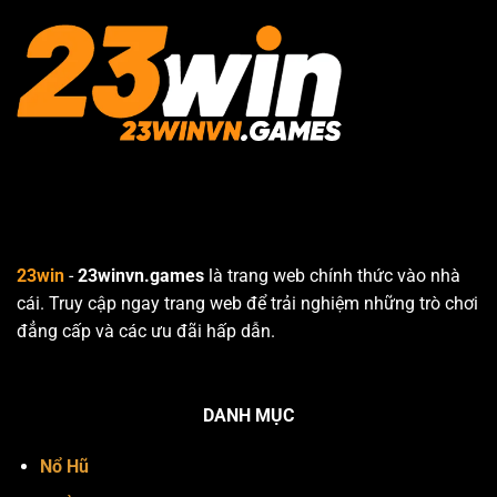
23win
-
23winvn.games
là trang web chính thức vào nhà
cái. Truy cập ngay trang web để trải nghiệm những trò chơi
đẳng cấp và các ưu đãi hấp dẫn.
DANH MỤC
Nổ Hũ