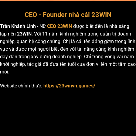
CEO - Founder nhà cái 23WIN
Trần Khánh Linh
- Nữ
CEO 23WIN
được biết đến là nhà sáng
lập nên
23WIN
. Với 11 năm kinh nghiệm trong quản trị doanh
nghiệp, quan hệ công chúng. Chị là cái tên đáng gờm trong lĩnh
vực và được mọi người biết đến với tài năng cùng kinh nghiệm
dày dặn trong xây dựng doanh nghiệp. Chỉ trong vòng vài năm
khởi nghiệp, tác giả đã đưa tên tuổi của đơn vị lên một tầm cao
mới.
Website chính thức:
https://23winvn.games/