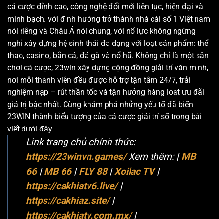
cá cược đỉnh cao, công nghệ đổi mới liên tục, hiện đại và
minh bạch. với định hướng trở thành nhà cái số 1 Việt nam
nói riêng và Châu Á nói chung, với nổ lực không ngừng
nghỉ xây dựng hệ sinh thái đa dạng với loạt sản phẩm: thể
thao, casino, bắn cá, đá gà và nổ hũ. Không chỉ là một sân
chơi cá cược, 23win xây dựng cộng đồng giải trí văn minh,
nơi mỗi thành viên đều được hỗ trợ tận tâm 24/7, trải
nghiệm nạp – rút thần tốc và tận hưởng hàng loạt ưu đãi
giá trị bậc nhất. Cùng khám phá những yếu tố đã biến
23WIN thành biểu tượng của cá cược giải trí số trong bài
viết dưới đây.
Link trang chủ chính thức:
https://23winvn.games/
Xem thêm:
|
MB
66
|
MB 66
|
FLY 88
|
Xoilac TV
|
https://cakhiatv6.live/
|
https://cakhiaz.site/
|
https://cakhiatv.com.mx/
|