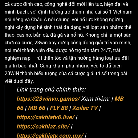
cá cược đỉnh cao, công nghệ đổi mới liên tục, hiện đại và
minh bạch. với định hướng trở thành nhà cái số 1 Việt nam
nói riêng và Châu Á nói chung, với nổ lực không ngừng
nghỉ xây dựng hệ sinh thái đa dạng với loạt sản phẩm: thể
thao, casino, bắn cá, đá gà và nổ hũ. Không chỉ là một sân
chơi cá cược, 23win xây dựng cộng đồng giải trí văn minh,
nơi mỗi thành viên đều được hỗ trợ tận tâm 24/7, trải
nghiệm nạp – rút thần tốc và tận hưởng hàng loạt ưu đãi
giá trị bậc nhất. Cùng khám phá những yếu tố đã biến
23WIN thành biểu tượng của cá cược giải trí số trong bài
viết dưới đây.
Link trang chủ chính thức:
https://23winvn.games/
Xem thêm:
|
MB
66
|
MB 66
|
FLY 88
|
Xoilac TV
|
https://cakhiatv6.live/
|
https://cakhiaz.site/
|
https://cakhiatv.com.mx/
|