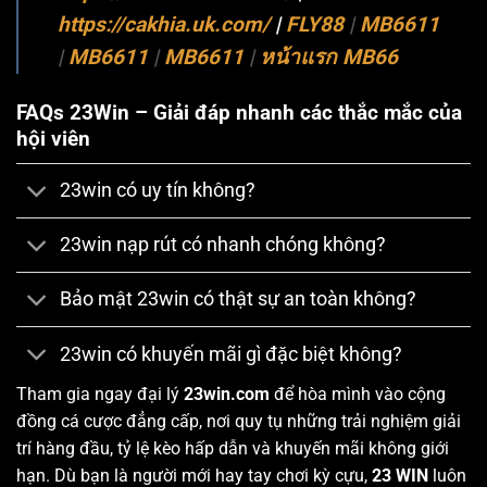
https://cakhia.uk.com/
|
FLY88
|
MB6611
|
MB6611
|
MB6611
|
หน้าแรก MB66
FAQs 23Win – Giải đáp nhanh các thắc mắc của
hội viên
23win có uy tín không?
23win nạp rút có nhanh chóng không?
Bảo mật 23win có thật sự an toàn không?
23win có khuyến mãi gì đặc biệt không?
Tham gia ngay đại lý
23win.com
để hòa mình vào cộng
đồng cá cược đẳng cấp, nơi quy tụ những trải nghiệm giải
trí hàng đầu, tỷ lệ kèo hấp dẫn và khuyến mãi không giới
hạn. Dù bạn là người mới hay tay chơi kỳ cựu,
23 WIN
luôn