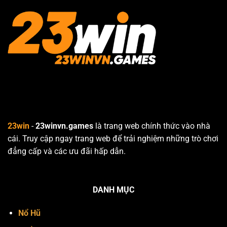
23win
-
23winvn.games
là trang web chính thức vào nhà
cái. Truy cập ngay trang web để trải nghiệm những trò chơi
đẳng cấp và các ưu đãi hấp dẫn.
DANH MỤC
Nổ Hũ