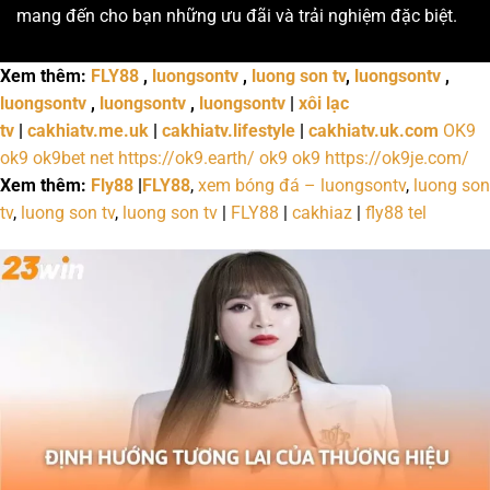
mang đến cho bạn những ưu đãi và trải nghiệm đặc biệt.
Xem thêm:
FLY88
,
luongsontv
,
luong son tv
,
luongsontv
,
luongsontv
,
luongsontv
,
luongsontv
|
xôi lạc
tv
|
cakhiatv.me.uk
|
cakhiatv.lifestyle
|
cakhiatv.uk.com
OK9
ok9
ok9bet net
https://ok9.earth/
ok9
ok9
https://ok9je.com/
Xem thêm:
Fly88
|
FLY88
,
xem bóng đá – luongsontv
,
luong son
tv
,
luong son tv
,
luong son tv
|
FLY88
|
cakhiaz
|
fly88 tel