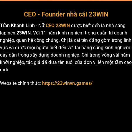
CEO - Founder nhà cái 23WIN
Trần Khánh Linh
- Nữ
CEO 23WIN
được biết đến là nhà sáng
lập nên
23WIN
. Với 11 năm kinh nghiệm trong quản trị doanh
nghiệp, quan hệ công chúng. Chị là cái tên đáng gờm trong lĩnh
vực và được mọi người biết đến với tài năng cùng kinh nghiệm
dày dặn trong xây dựng doanh nghiệp. Chỉ trong vòng vài năm
khởi nghiệp, tác giả đã đưa tên tuổi của đơn vị lên một tầm cao
mới.
Website chính thức:
https://23winvn.games/