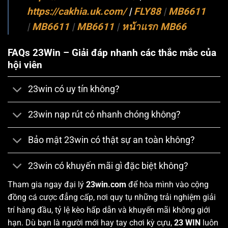
https://cakhia.uk.com/
|
FLY88
|
MB6611
|
MB6611
|
MB6611
|
หน้าแรก MB66
FAQs 23Win – Giải đáp nhanh các thắc mắc của
hội viên
23win có uy tín không?
23win nạp rút có nhanh chóng không?
Bảo mật 23win có thật sự an toàn không?
23win có khuyến mãi gì đặc biệt không?
Tham gia ngay đại lý
23win.com
để hòa mình vào cộng
đồng cá cược đẳng cấp, nơi quy tụ những trải nghiệm giải
trí hàng đầu, tỷ lệ kèo hấp dẫn và khuyến mãi không giới
hạn. Dù bạn là người mới hay tay chơi kỳ cựu,
23 WIN
luôn