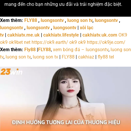
mang đến cho bạn những ưu đãi và trải nghiệm đặc biệt.
Xem thêm:
FLY88
,
luongsontv
,
luong son tv
,
luongsontv
,
luongsontv
,
luongsontv
,
luongsontv
|
xôi lạc
tv
|
cakhiatv.me.uk
|
cakhiatv.lifestyle
|
cakhiatv.uk.com
OK9
ok9
ok9bet net
https://ok9.earth/
ok9
ok9
https://ok9je.com/
Xem thêm:
Fly88
|
FLY88
,
xem bóng đá – luongsontv
,
luong son
tv
,
luong son tv
,
luong son tv
|
FLY88
|
cakhiaz
|
fly88 tel