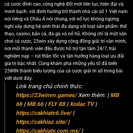
cá cược đỉnh cao, công nghệ đổi mới liên tục, hiện đại và
minh bạch. với định hướng trở thành nhà cái số 1 Việt nam
nói riêng và Châu Á nói chung, với nổ lực không ngừng
nghỉ xây dựng hệ sinh thái đa dạng với loạt sản phẩm: thể
thao, casino, bắn cá, đá gà và nổ hũ. Không chỉ là một sân
chơi cá cược, 23win xây dựng cộng đồng giải trí văn minh,
nơi mỗi thành viên đều được hỗ trợ tận tâm 24/7, trải
nghiệm nạp – rút thần tốc và tận hưởng hàng loạt ưu đãi
giá trị bậc nhất. Cùng khám phá những yếu tố đã biến
23WIN thành biểu tượng của cá cược giải trí số trong bài
viết dưới đây.
Link trang chủ chính thức:
https://23winvn.games/
Xem thêm:
|
MB
66
|
MB 66
|
FLY 88
|
Xoilac TV
|
https://cakhiatv6.live/
|
https://cakhiaz.site/
|
https://cakhiatv.com.mx/
|