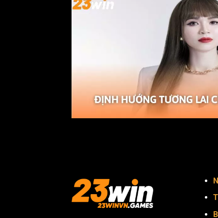
N
T
B