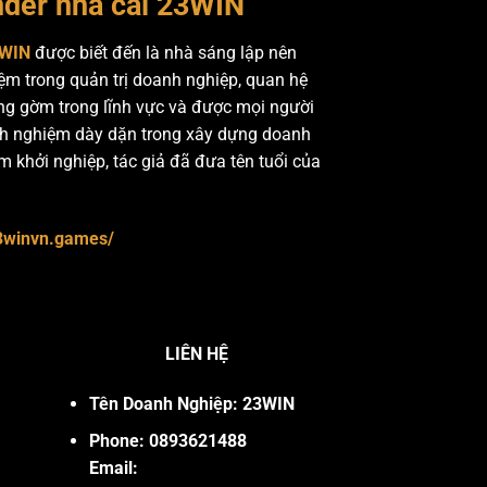
der nhà cái 23WIN
3WIN
được biết đến là nhà sáng lập nên
ệm trong quản trị doanh nghiệp, quan hệ
áng gờm trong lĩnh vực và được mọi người
inh nghiệm dày dặn trong xây dựng doanh
m khởi nghiệp, tác giả đã đưa tên tuổi của
23winvn.games/
LIÊN HỆ
Tên Doanh Nghiệp: 23WIN
Phone: 0893621488
Email: