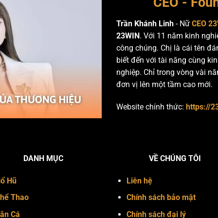
CEO - Foun
Trần Khánh Linh
- Nữ
CEO 2
23WIN
. Với 11 năm kinh nghi
công chúng. Chị là cái tên đ
biết đến với tài năng cùng k
nghiệp. Chỉ trong vòng vài nă
đơn vị lên một tầm cao mới.
Website chính thức:
https://
DANH MỤC
VỀ CHÚNG TÔI
ổ Hũ
Liên hệ
hể Thao
Chính sách bảo mật
ắn Cá
Chính sách đại lý