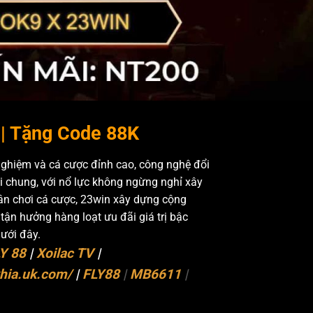
 | Tặng Code 88K
i nghiệm và cá cược đỉnh cao, công nghệ đổi
ói chung, với nổ lực không ngừng nghỉ xây
 sân chơi cá cược, 23win xây dựng cộng
 tận hưởng hàng loạt ưu đãi giá trị bậc
dưới đây.
Y 88
|
Xoilac TV
|
khia.uk.com/
|
FLY88
|
MB6611
|