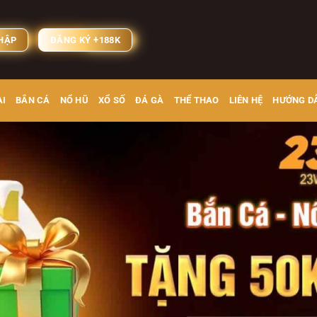
HẬP
ĐĂNG KÝ +188K
ÀI
BẮN CÁ
NỔ HŨ
XỔ SỐ
ĐÁ GÀ
THỂ THAO
LIÊN HỆ
HƯỚNG D