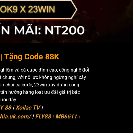
 | Tặng Code 88K
i nghiệm và cá cược đỉnh cao, công nghệ đổi
ói chung, với nổ lực không ngừng nghỉ xây
 sân chơi cá cược, 23win xây dựng cộng
 tận hưởng hàng loạt ưu đãi giá trị bậc
dưới đây.
Y 88
|
Xoilac TV
|
khia.uk.com/
|
FLY88
|
MB6611
|