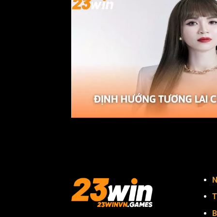
N
T
B