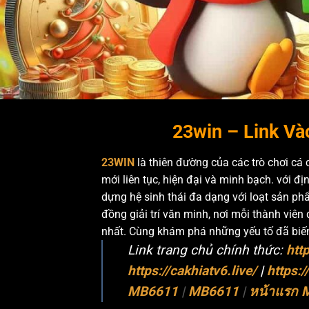
23win – Link Và
23WIN
là thiên đường của các trò chơi cá 
mới liên tục, hiện đại và minh bạch. với đ
dựng hệ sinh thái đa dạng với loạt sản ph
đồng giải trí văn minh, nơi mỗi thành viên
nhất. Cùng khám phá những yếu tố đã biến 
Link trang chủ chính thức:
htt
https://cakhiatv6.live/
|
https:/
MB6611
|
MB6611
|
หน้าแรก 