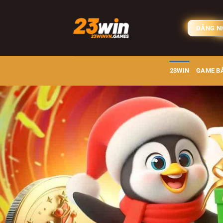
Chuyển
đến
ĐĂNG N
nội
dung
23WIN
GAME B