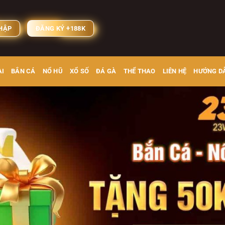
HẬP
ĐĂNG KÝ +188K
ÀI
BẮN CÁ
NỔ HŨ
XỔ SỐ
ĐÁ GÀ
THỂ THAO
LIÊN HỆ
HƯỚNG D