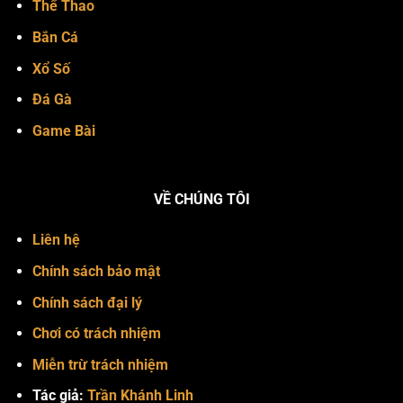
Thể Thao
Bắn Cá
Xổ Số
Đá Gà
Game Bài
VỀ CHÚNG TÔI
Liên hệ
Chính sách bảo mật
Chính sách đại lý
Chơi có trách nhiệm
Miễn trừ trách nhiệm
Tác giả:
Trần Khánh Linh