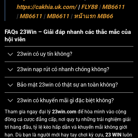
https://cakhia.uk.com/
|
FLY88
|
MB6611
|
MB6611
|
MB6611
|
หน้าแรก MB66
FAQs 23Win – Giải đáp nhanh các thắc mắc của
hội viên
23win có uy tín không?
23win nạp rút có nhanh chóng không?
Bảo mật 23win có thật sự an toàn không?
23win có khuyến mãi gì đặc biệt không?
Tham gia ngay đại lý
23win.com
để hòa mình vào cộng
đồng cá cược đẳng cấp, nơi quy tụ những trải nghiệm giải
trí hàng đầu, tỷ lệ kèo hấp dẫn và khuyến mãi không giới
hạn. Dù bạn là người mới hay tay chơi kỳ cựu,
23 WIN
luôn