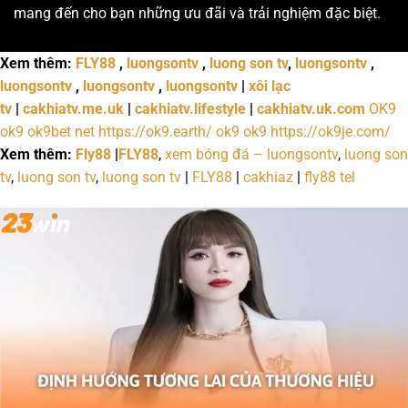
mang đến cho bạn những ưu đãi và trải nghiệm đặc biệt.
Xem thêm:
FLY88
,
luongsontv
,
luong son tv
,
luongsontv
,
luongsontv
,
luongsontv
,
luongsontv
|
xôi lạc
tv
|
cakhiatv.me.uk
|
cakhiatv.lifestyle
|
cakhiatv.uk.com
OK9
ok9
ok9bet net
https://ok9.earth/
ok9
ok9
https://ok9je.com/
Xem thêm:
Fly88
|
FLY88
,
xem bóng đá – luongsontv
,
luong son
tv
,
luong son tv
,
luong son tv
|
FLY88
|
cakhiaz
|
fly88 tel