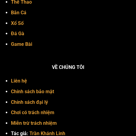
Thể Thao
Bắn Cá
Xổ Số
Đá Gà
Game Bài
VỀ CHÚNG TÔI
Liên hệ
Chính sách bảo mật
Chính sách đại lý
Chơi có trách nhiệm
Miễn trừ trách nhiệm
Tác giả:
Trần Khánh Linh