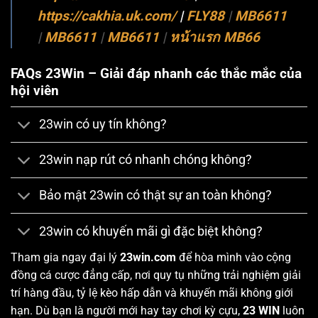
https://cakhia.uk.com/
|
FLY88
|
MB6611
|
MB6611
|
MB6611
|
หน้าแรก MB66
FAQs 23Win – Giải đáp nhanh các thắc mắc của
hội viên
23win có uy tín không?
23win nạp rút có nhanh chóng không?
Bảo mật 23win có thật sự an toàn không?
23win có khuyến mãi gì đặc biệt không?
Tham gia ngay đại lý
23win.com
để hòa mình vào cộng
đồng cá cược đẳng cấp, nơi quy tụ những trải nghiệm giải
trí hàng đầu, tỷ lệ kèo hấp dẫn và khuyến mãi không giới
hạn. Dù bạn là người mới hay tay chơi kỳ cựu,
23 WIN
luôn