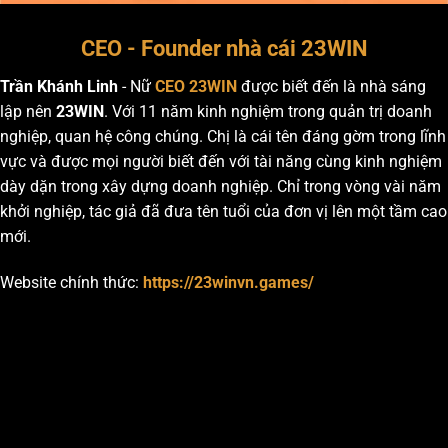
CEO - Founder nhà cái 23WIN
Trần Khánh Linh
- Nữ
CEO 23WIN
được biết đến là nhà sáng
lập nên
23WIN
. Với 11 năm kinh nghiệm trong quản trị doanh
nghiệp, quan hệ công chúng. Chị là cái tên đáng gờm trong lĩnh
vực và được mọi người biết đến với tài năng cùng kinh nghiệm
dày dặn trong xây dựng doanh nghiệp. Chỉ trong vòng vài năm
khởi nghiệp, tác giả đã đưa tên tuổi của đơn vị lên một tầm cao
mới.
Website chính thức:
https://23winvn.games/