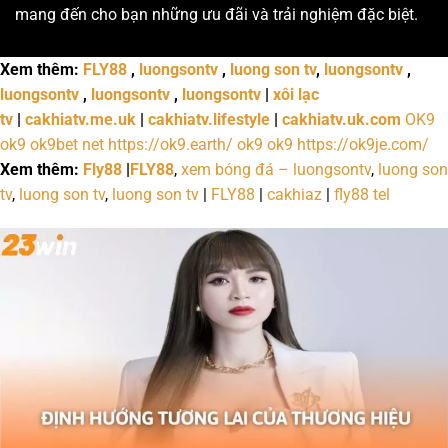
mang đến cho bạn những ưu đãi và trải nghiệm đặc biệt.
Xem thêm:
FLY88
,
luongsontv
,
luong son tv
,
luongsontv
,
luongsontv
,
luongsontv
,
luongsontv
|
xôi lạc
tv
|
cakhiatv.me.uk
|
cakhiatv.lifestyle
|
cakhiatv.uk.com
OK9
ok9
ok9bet net
https://ok9.earth/
ok9
ok9
https://ok9je.com/
Xem thêm:
Fly88
|
FLY88
,
xem bóng đá – luongsontv
,
luong son
tv
,
luong son tv
,
luong son tv
|
FLY88
|
cakhiaz
|
fly88 tel