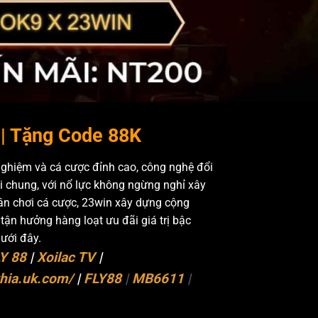
 | Tặng Code 88K
i nghiệm và cá cược đỉnh cao, công nghệ đổi
ói chung, với nổ lực không ngừng nghỉ xây
 sân chơi cá cược, 23win xây dựng cộng
 tận hưởng hàng loạt ưu đãi giá trị bậc
dưới đây.
Y 88
|
Xoilac TV
|
khia.uk.com/
|
FLY88
|
MB6611
|