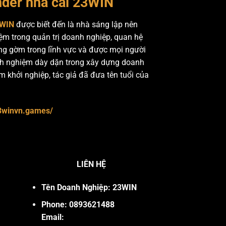
der nhà cái 23WIN
3WIN
được biết đến là nhà sáng lập nên
ệm trong quản trị doanh nghiệp, quan hệ
áng gờm trong lĩnh vực và được mọi người
inh nghiệm dày dặn trong xây dựng doanh
m khởi nghiệp, tác giả đã đưa tên tuổi của
23winvn.games/
LIÊN HỆ
Tên Doanh Nghiệp: 23WIN
Phone: 0893621488
Email: