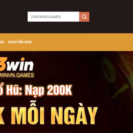
ẪN
KHUYẾN MÃI