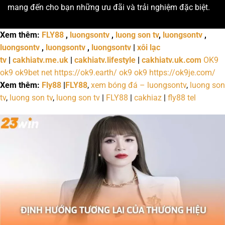
mang đến cho bạn những ưu đãi và trải nghiệm đặc biệt.
Xem thêm:
FLY88
,
luongsontv
,
luong son tv
,
luongsontv
,
luongsontv
,
luongsontv
,
luongsontv
|
xôi lạc
tv
|
cakhiatv.me.uk
|
cakhiatv.lifestyle
|
cakhiatv.uk.com
OK9
ok9
ok9bet net
https://ok9.earth/
ok9
ok9
https://ok9je.com/
Xem thêm:
Fly88
|
FLY88
,
xem bóng đá – luongsontv
,
luong son
tv
,
luong son tv
,
luong son tv
|
FLY88
|
cakhiaz
|
fly88 tel