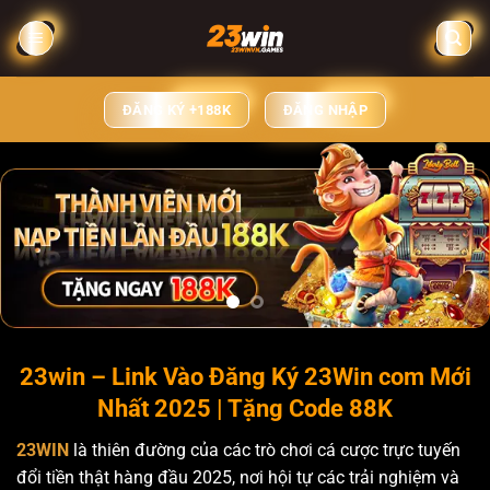
Chuyển
đến
nội
dung
ĐĂNG KÝ +188K
ĐĂNG NHẬP
23win – Link Vào Đăng Ký 23Win com Mới
Nhất 2025 | Tặng Code 88K
23WIN
là thiên đường của các trò chơi cá cược trực tuyến
đổi tiền thật hàng đầu 2025, nơi hội tự các trải nghiệm và