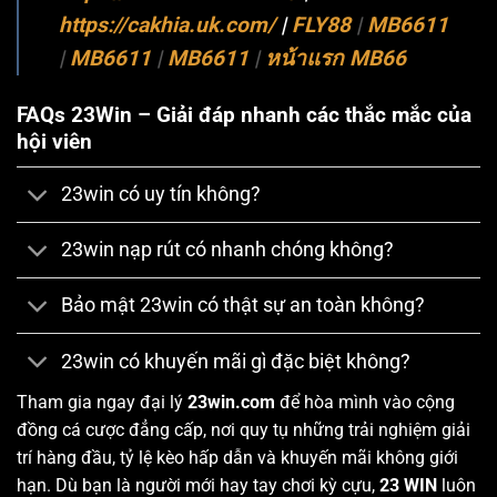
https://cakhia.uk.com/
|
FLY88
|
MB6611
|
MB6611
|
MB6611
|
หน้าแรก MB66
FAQs 23Win – Giải đáp nhanh các thắc mắc của
hội viên
23win có uy tín không?
23win nạp rút có nhanh chóng không?
Bảo mật 23win có thật sự an toàn không?
23win có khuyến mãi gì đặc biệt không?
Tham gia ngay đại lý
23win.com
để hòa mình vào cộng
đồng cá cược đẳng cấp, nơi quy tụ những trải nghiệm giải
trí hàng đầu, tỷ lệ kèo hấp dẫn và khuyến mãi không giới
hạn. Dù bạn là người mới hay tay chơi kỳ cựu,
23 WIN
luôn