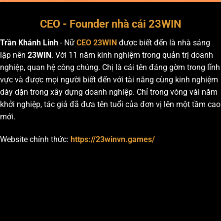
CEO - Founder nhà cái 23WIN
Trần Khánh Linh
- Nữ
CEO 23WIN
được biết đến là nhà sáng
lập nên
23WIN
. Với 11 năm kinh nghiệm trong quản trị doanh
nghiệp, quan hệ công chúng. Chị là cái tên đáng gờm trong lĩnh
vực và được mọi người biết đến với tài năng cùng kinh nghiệm
dày dặn trong xây dựng doanh nghiệp. Chỉ trong vòng vài năm
khởi nghiệp, tác giả đã đưa tên tuổi của đơn vị lên một tầm cao
mới.
Website chính thức:
https://23winvn.games/