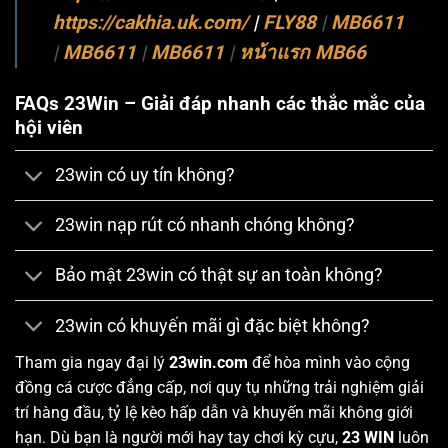
https://cakhia.uk.com/
|
FLY88
|
MB6611
|
MB6611
|
MB6611
|
หน้าแรก MB66
FAQs 23Win – Giải đáp nhanh các thắc mắc của
hội viên
23win có uy tín không?
23win nạp rút có nhanh chóng không?
Bảo mật 23win có thật sự an toàn không?
23win có khuyến mãi gì đặc biệt không?
Tham gia ngay đại lý
23win.com
để hòa mình vào cộng
đồng cá cược đẳng cấp, nơi quy tụ những trải nghiệm giải
trí hàng đầu, tỷ lệ kèo hấp dẫn và khuyến mãi không giới
hạn. Dù bạn là người mới hay tay chơi kỳ cựu,
23 WIN
luôn