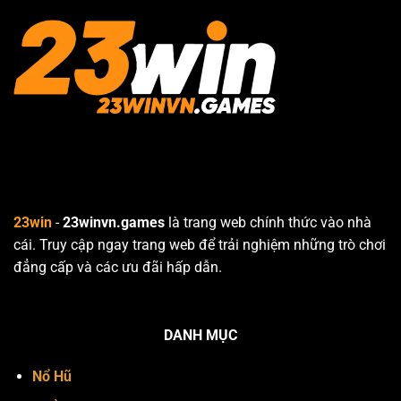
23win
-
23winvn.games
là trang web chính thức vào nhà
cái. Truy cập ngay trang web để trải nghiệm những trò chơi
đẳng cấp và các ưu đãi hấp dẫn.
DANH MỤC
Nổ Hũ