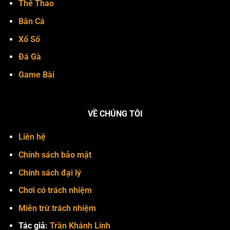
Thể Thao
Bắn Cá
Xổ Số
Đá Gà
Game Bài
VỀ CHÚNG TÔI
Liên hệ
Chính sách bảo mật
Chính sách đại lý
Chơi có trách nhiệm
Miễn trừ trách nhiệm
Tác giả:
Trần Khánh Linh