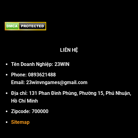
LIÊN HỆ
Tên Doanh Nghiệp: 23WIN
Phone: 0893621488
Email: 23winvngames@gmail.com
Địa chỉ: 131 Phan Đình Phùng, Phường 15, Phú Nhuận,
Hồ Chí Minh
Zipcode: 700000
Sitemap