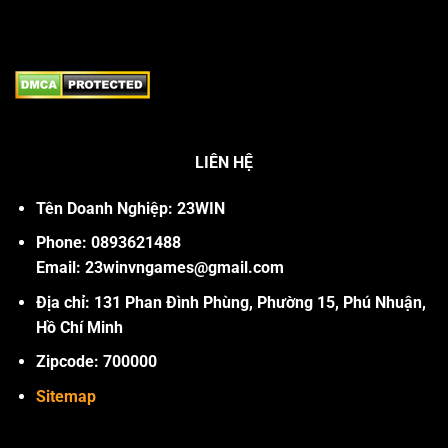
LIÊN HỆ
Tên Doanh Nghiệp: 23WIN
Phone: 0893621488
Email: 23winvngames@gmail.com
Địa chỉ: 131 Phan Đình Phùng, Phường 15, Phú Nhuận,
Hồ Chí Minh
Zipcode: 700000
Sitemap