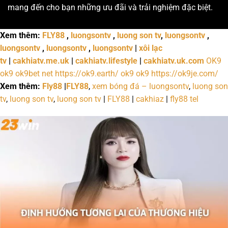
mang đến cho bạn những ưu đãi và trải nghiệm đặc biệt.
Xem thêm:
FLY88
,
luongsontv
,
luong son tv
,
luongsontv
,
luongsontv
,
luongsontv
,
luongsontv
|
xôi lạc
tv
|
cakhiatv.me.uk
|
cakhiatv.lifestyle
|
cakhiatv.uk.com
OK9
ok9
ok9bet net
https://ok9.earth/
ok9
ok9
https://ok9je.com/
Xem thêm:
Fly88
|
FLY88
,
xem bóng đá – luongsontv
,
luong son
tv
,
luong son tv
,
luong son tv
|
FLY88
|
cakhiaz
|
fly88 tel