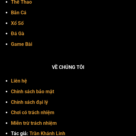
Thể Thao
Bắn Cá
Xổ Số
Đá Gà
Game Bài
VỀ CHÚNG TÔI
Liên hệ
Chính sách bảo mật
Chính sách đại lý
Chơi có trách nhiệm
Miễn trừ trách nhiệm
Tác giả:
Trần Khánh Linh