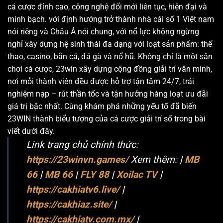
cá cược đỉnh cao, công nghệ đổi mới liên tục, hiện đại và
minh bạch. với định hướng trở thành nhà cái số 1 Việt nam
nói riêng và Châu Á nói chung, với nổ lực không ngừng
nghỉ xây dựng hệ sinh thái đa dạng với loạt sản phẩm: thể
thao, casino, bắn cá, đá gà và nổ hũ. Không chỉ là một sân
chơi cá cược, 23win xây dựng cộng đồng giải trí văn minh,
nơi mỗi thành viên đều được hỗ trợ tận tâm 24/7, trải
nghiệm nạp – rút thần tốc và tận hưởng hàng loạt ưu đãi
giá trị bậc nhất. Cùng khám phá những yếu tố đã biến
23WIN thành biểu tượng của cá cược giải trí số trong bài
viết dưới đây.
Link trang chủ chính thức:
https://23winvn.games/
Xem thêm:
|
MB
66
|
MB 66
|
FLY 88
|
Xoilac TV
|
https://cakhiatv6.live/
|
https://cakhiaz.site/
|
https://cakhiatv.com.mx/
|