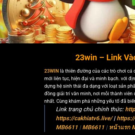
23win – Link Và
23WIN
là thiên đường của các trò chơi cá 
mới liên tục, hiện đại và minh bạch. với đ
dựng hệ sinh thái đa dạng với loạt sản ph
đồng giải trí văn minh, nơi mỗi thành viên
nhất. Cùng khám phá những yếu tố đã biến 
Link trang chủ chính thức:
htt
https://cakhiatv6.live/
|
https:/
MB6611
|
MB6611
|
หน้าแรก 