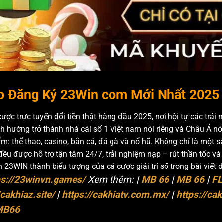
o Đăng Ký 23Win com Mới Nhất 2025
cược trực tuyến đổi tiền thật hàng đầu 2025, nơi hội tự các trả
ịnh hướng trở thành nhà cái số 1 Việt nam nói riêng và Châu Á n
ẩm: thể thao, casino, bắn cá, đá gà và nổ hũ. Không chỉ là một
 đều được hỗ trợ tận tâm 24/7, trải nghiệm nạp – rút thần tốc và
23WIN thành biểu tượng của cá cược giải trí số trong bài viết 
ps://23winvn.games/
Xem thêm:
|
MB 66
|
MB 66
|
FL
/cakhiaz.site/
|
https://cakhiatv.com.mx/
|
https://ca
MB66