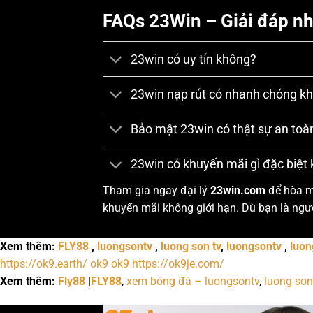
FAQs 23Win – Giải đáp nh
23win có uy tín không?
23win nạp rút có nhanh chóng k
Bảo mật 23win có thật sự an to
23win có khuyến mãi gì đặc biệt
Tham gia ngay đại lý
23win.com
để hòa mì
khuyến mãi không giới hạn. Dù bạn là ngườ
Xem thêm:
FLY88
,
luongsontv
,
luong son tv
,
luongsontv
,
luon
https://ok9.earth/
ok9
ok9
https://ok9je.com/
Xem thêm:
Fly88
|
FLY88
,
xem bóng đá – luongsontv
,
luong son