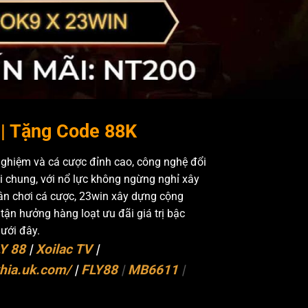
 | Tặng Code 88K
i nghiệm và cá cược đỉnh cao, công nghệ đổi
ói chung, với nổ lực không ngừng nghỉ xây
 sân chơi cá cược, 23win xây dựng cộng
 tận hưởng hàng loạt ưu đãi giá trị bậc
dưới đây.
Y 88
|
Xoilac TV
|
khia.uk.com/
|
FLY88
|
MB6611
|