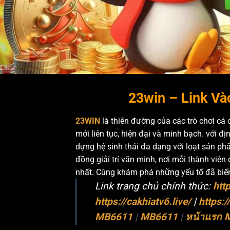
23win – Link Và
23WIN
là thiên đường của các trò chơi cá 
mới liên tục, hiện đại và minh bạch. với đ
dựng hệ sinh thái đa dạng với loạt sản ph
đồng giải trí văn minh, nơi mỗi thành viên
nhất. Cùng khám phá những yếu tố đã biến 
Link trang chủ chính thức:
htt
https://cakhiatv6.live/
|
https:/
MB6611
|
MB6611
|
หน้าแรก 