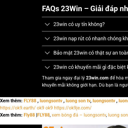
FAQs 23Win – Giải đáp nh
23win có uy tín không?
23win nạp rút có nhanh chóng k
Bảo mật 23win có thật sự an to
23win có khuyến mãi gì đặc biệt
Tham gia ngay đại lý
23win.com
để hòa mì
khuyến mãi không giới hạn. Dù bạn là ngườ
Xem thêm:
FLY88
,
luongsontv
,
luong son tv
,
luongsontv
,
luon
https://ok9.earth/
ok9
ok9
https://ok9je.com/
Xem thêm:
Fly88
|
FLY88
,
xem bóng đá – luongsontv
,
luong son