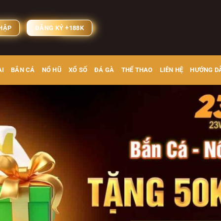
HẬP
ĐĂNG KÝ +188K
ÀI
BẮN CÁ
NỔ HŨ
XỔ SỐ
ĐÁ GÀ
THỂ THAO
LIÊN HỆ
HƯỚNG D