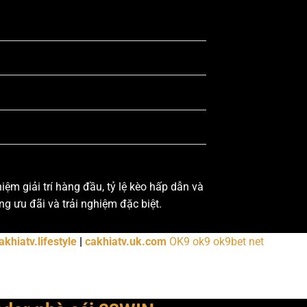
m giải trí hàng đầu, tỷ lệ kèo hấp dẫn và
 ưu đãi và trải nghiệm đặc biệt.
akhiatv.lifestyle
|
cakhiatv.uk.com
OK9
ok9
ok9bet net