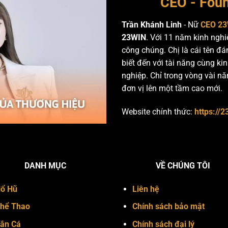
CEO - Foun
Trần Khánh Linh
- Nữ
CEO 2
23WIN
. Với 11 năm kinh nghi
công chúng. Chị là cái tên đ
biết đến với tài năng cùng k
nghiệp. Chỉ trong vòng vài nă
đơn vị lên một tầm cao mới.
Website chính thức:
https://
DANH MỤC
VỀ CHÚNG TÔI
ổ Hũ
Liên hệ
hể Thao
Chính sách bảo mật
ắn Cá
Chính sách đại lý