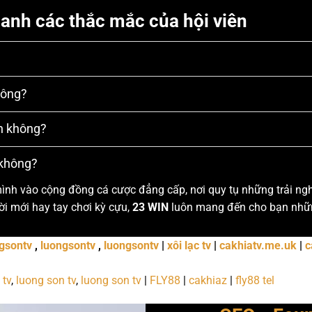
anh các thắc mắc của hội viên
hông?
àn không?
 không?
nh vào cộng đồng cá cược đẳng cấp, nơi quy tụ những trải nghiệ
i mới hay tay chơi kỳ cựu,
23 WIN
luôn mang đến cho bạn những
gsontv
,
luongsontv
,
luongsontv
|
xôi lạc tv
|
cakhiatv.me.uk
|
c
 tv
,
luong son tv
,
luong son tv
|
FLY88
|
cakhiaz
|
fly88 tel