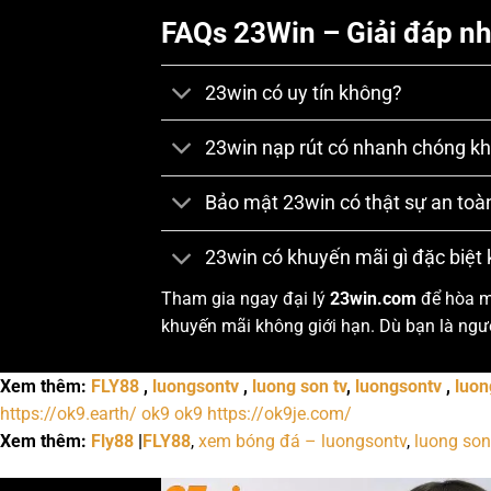
FAQs 23Win – Giải đáp nh
23win có uy tín không?
23win nạp rút có nhanh chóng k
Bảo mật 23win có thật sự an to
23win có khuyến mãi gì đặc biệt
Tham gia ngay đại lý
23win.com
để hòa mì
khuyến mãi không giới hạn. Dù bạn là ngườ
Xem thêm:
FLY88
,
luongsontv
,
luong son tv
,
luongsontv
,
luon
https://ok9.earth/
ok9
ok9
https://ok9je.com/
Xem thêm:
Fly88
|
FLY88
,
xem bóng đá – luongsontv
,
luong son