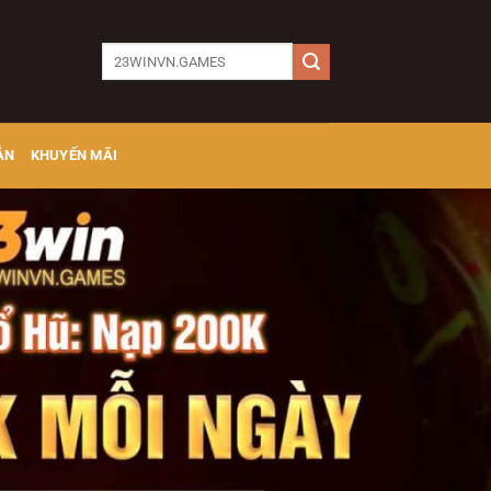
ẪN
KHUYẾN MÃI