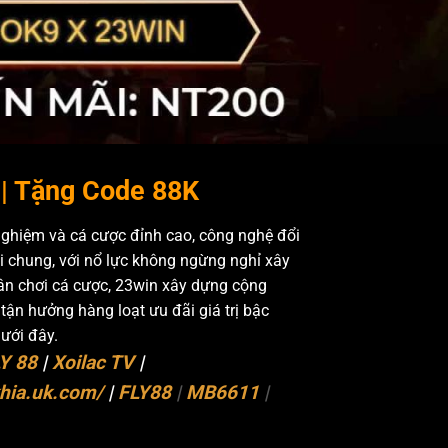
 | Tặng Code 88K
i nghiệm và cá cược đỉnh cao, công nghệ đổi
ói chung, với nổ lực không ngừng nghỉ xây
 sân chơi cá cược, 23win xây dựng cộng
 tận hưởng hàng loạt ưu đãi giá trị bậc
dưới đây.
Y 88
|
Xoilac TV
|
khia.uk.com/
|
FLY88
|
MB6611
|