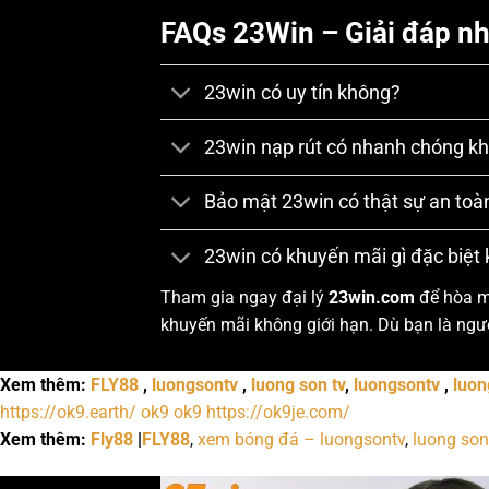
FAQs 23Win – Giải đáp nh
23win có uy tín không?
23win nạp rút có nhanh chóng k
Bảo mật 23win có thật sự an to
23win có khuyến mãi gì đặc biệt
Tham gia ngay đại lý
23win.com
để hòa mì
khuyến mãi không giới hạn. Dù bạn là ngườ
Xem thêm:
FLY88
,
luongsontv
,
luong son tv
,
luongsontv
,
luon
https://ok9.earth/
ok9
ok9
https://ok9je.com/
Xem thêm:
Fly88
|
FLY88
,
xem bóng đá – luongsontv
,
luong son