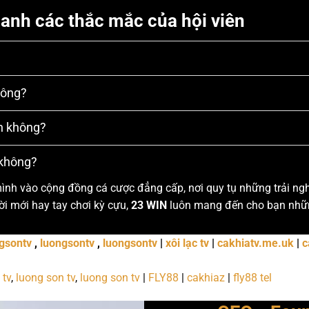
anh các thắc mắc của hội viên
hông?
àn không?
 không?
nh vào cộng đồng cá cược đẳng cấp, nơi quy tụ những trải nghiệ
i mới hay tay chơi kỳ cựu,
23 WIN
luôn mang đến cho bạn những
gsontv
,
luongsontv
,
luongsontv
|
xôi lạc tv
|
cakhiatv.me.uk
|
c
 tv
,
luong son tv
,
luong son tv
|
FLY88
|
cakhiaz
|
fly88 tel