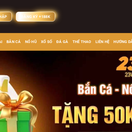
HẬP
ĐĂNG KÝ +188K
ÀI
BẮN CÁ
NỔ HŨ
XỔ SỐ
ĐÁ GÀ
THỂ THAO
LIÊN HỆ
HƯỚNG D