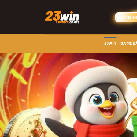
Chuyển
đến
ĐĂNG N
nội
dung
23WIN
GAME B