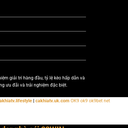
m giải trí hàng đầu, tỷ lệ kèo hấp dẫn và
 ưu đãi và trải nghiệm đặc biệt.
akhiatv.lifestyle
|
cakhiatv.uk.com
OK9
ok9
ok9bet net