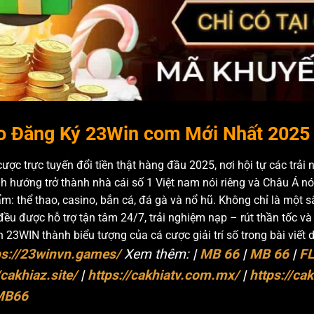
o Đăng Ký 23Win com Mới Nhất 2025
cược trực tuyến đổi tiền thật hàng đầu 2025, nơi hội tự các trả
ịnh hướng trở thành nhà cái số 1 Việt nam nói riêng và Châu Á n
ẩm: thể thao, casino, bắn cá, đá gà và nổ hũ. Không chỉ là một
 đều được hỗ trợ tận tâm 24/7, trải nghiệm nạp – rút thần tốc và
23WIN thành biểu tượng của cá cược giải trí số trong bài viết 
ps://23winvn.games/
Xem thêm:
|
MB 66
|
MB 66
|
FL
/cakhiaz.site/
|
https://cakhiatv.com.mx/
|
https://ca
MB66