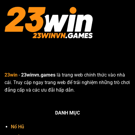
23win
-
23winvn.games
là trang web chính thức vào nhà
cái. Truy cập ngay trang web để trải nghiệm những trò chơi
đẳng cấp và các ưu đãi hấp dẫn.
DANH MỤC
Nổ Hũ