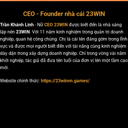
CEO - Founder nhà cái 23WIN
Trần Khánh Linh
- Nữ
CEO 23WIN
được biết đến là nhà sáng
lập nên
23WIN
. Với 11 năm kinh nghiệm trong quản trị doanh
nghiệp, quan hệ công chúng. Chị là cái tên đáng gờm trong lĩnh
vực và được mọi người biết đến với tài năng cùng kinh nghiệm
dày dặn trong xây dựng doanh nghiệp. Chỉ trong vòng vài năm
khởi nghiệp, tác giả đã đưa tên tuổi của đơn vị lên một tầm cao
mới.
Website chính thức:
https://23winvn.games/