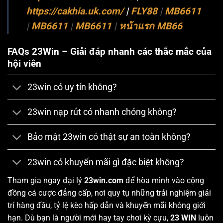
https://cakhia.uk.com/
|
FLY88
|
MB6611
|
MB6611
|
MB6611
|
หน้าแรก MB66
FAQs 23Win – Giải đáp nhanh các thắc mắc của
hội viên
23win có uy tín không?
23win nạp rút có nhanh chóng không?
Bảo mật 23win có thật sự an toàn không?
23win có khuyến mãi gì đặc biệt không?
Tham gia ngay đại lý
23win.com
để hòa mình vào cộng
đồng cá cược đẳng cấp, nơi quy tụ những trải nghiệm giải
trí hàng đầu, tỷ lệ kèo hấp dẫn và khuyến mãi không giới
hạn. Dù bạn là người mới hay tay chơi kỳ cựu,
23 WIN
luôn