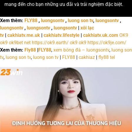
mang đến cho bạn những ưu đãi và trải nghiệm đặc biệt.
Xem thêm:
FLY88
,
luongsontv
,
luong son tv
,
luongsontv
,
luongsontv
,
luongsontv
,
luongsontv
|
xôi lạc
tv
|
cakhiatv.me.uk
|
cakhiatv.lifestyle
|
cakhiatv.uk.com
OK9
ok9
ok9bet net
https://ok9.earth/
ok9
ok9
https://ok9je.com/
Xem thêm:
Fly88
|
FLY88
,
xem bóng đá – luongsontv
,
luong son
tv
,
luong son tv
,
luong son tv
|
FLY88
|
cakhiaz
|
fly88 tel