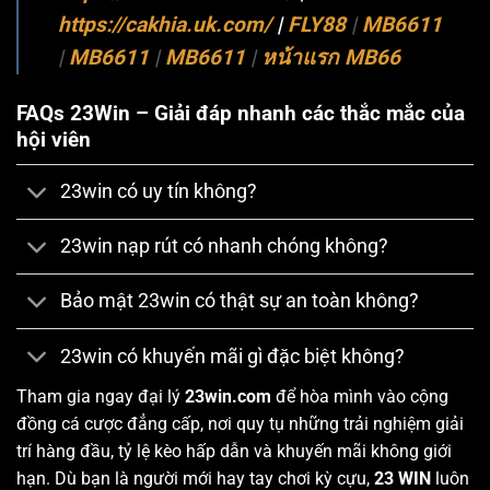
https://cakhia.uk.com/
|
FLY88
|
MB6611
|
MB6611
|
MB6611
|
หน้าแรก MB66
FAQs 23Win – Giải đáp nhanh các thắc mắc của
hội viên
23win có uy tín không?
23win nạp rút có nhanh chóng không?
Bảo mật 23win có thật sự an toàn không?
23win có khuyến mãi gì đặc biệt không?
Tham gia ngay đại lý
23win.com
để hòa mình vào cộng
đồng cá cược đẳng cấp, nơi quy tụ những trải nghiệm giải
trí hàng đầu, tỷ lệ kèo hấp dẫn và khuyến mãi không giới
hạn. Dù bạn là người mới hay tay chơi kỳ cựu,
23 WIN
luôn