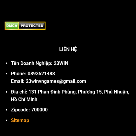
LIÊN HỆ
Tên Doanh Nghiệp: 23WIN
Phone: 0893621488
Email: 23winvngames@gmail.com
Địa chỉ: 131 Phan Đình Phùng, Phường 15, Phú Nhuận,
Hồ Chí Minh
Zipcode: 700000
Sitemap