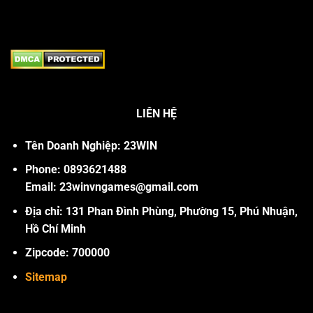
LIÊN HỆ
Tên Doanh Nghiệp: 23WIN
Phone: 0893621488
Email: 23winvngames@gmail.com
Địa chỉ: 131 Phan Đình Phùng, Phường 15, Phú Nhuận,
Hồ Chí Minh
Zipcode: 700000
Sitemap