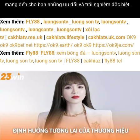
mang đến cho bạn những ưu đãi và trải nghiệm đặc biệt.
Xem thêm:
FLY88
,
luongsontv
,
luong son tv
,
luongsontv
,
luongsontv
,
luongsontv
,
luongsontv
|
xôi lạc
tv
|
cakhiatv.me.uk
|
cakhiatv.lifestyle
|
cakhiatv.uk.com
OK9
ok9
ok9bet net
https://ok9.earth/
ok9
ok9
https://ok9je.com/
Xem thêm:
Fly88
|
FLY88
,
xem bóng đá – luongsontv
,
luong son
tv
,
luong son tv
,
luong son tv
|
FLY88
|
cakhiaz
|
fly88 tel