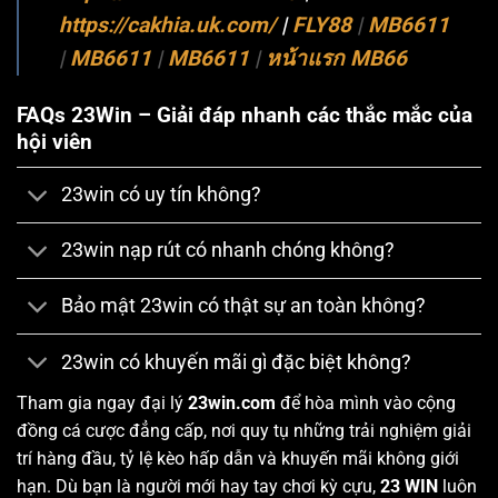
https://cakhia.uk.com/
|
FLY88
|
MB6611
|
MB6611
|
MB6611
|
หน้าแรก MB66
FAQs 23Win – Giải đáp nhanh các thắc mắc của
hội viên
23win có uy tín không?
23win nạp rút có nhanh chóng không?
Bảo mật 23win có thật sự an toàn không?
23win có khuyến mãi gì đặc biệt không?
Tham gia ngay đại lý
23win.com
để hòa mình vào cộng
đồng cá cược đẳng cấp, nơi quy tụ những trải nghiệm giải
trí hàng đầu, tỷ lệ kèo hấp dẫn và khuyến mãi không giới
hạn. Dù bạn là người mới hay tay chơi kỳ cựu,
23 WIN
luôn