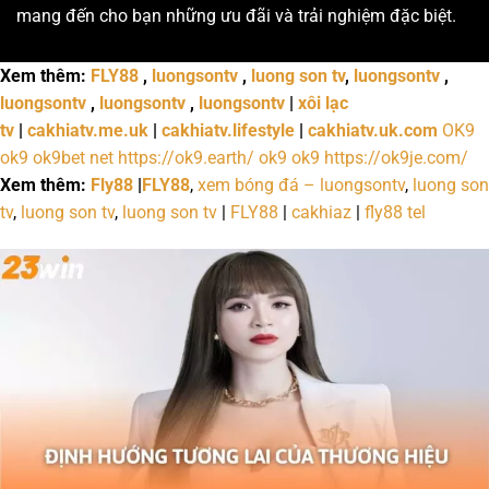
mang đến cho bạn những ưu đãi và trải nghiệm đặc biệt.
Xem thêm:
FLY88
,
luongsontv
,
luong son tv
,
luongsontv
,
luongsontv
,
luongsontv
,
luongsontv
|
xôi lạc
tv
|
cakhiatv.me.uk
|
cakhiatv.lifestyle
|
cakhiatv.uk.com
OK9
ok9
ok9bet net
https://ok9.earth/
ok9
ok9
https://ok9je.com/
Xem thêm:
Fly88
|
FLY88
,
xem bóng đá – luongsontv
,
luong son
tv
,
luong son tv
,
luong son tv
|
FLY88
|
cakhiaz
|
fly88 tel