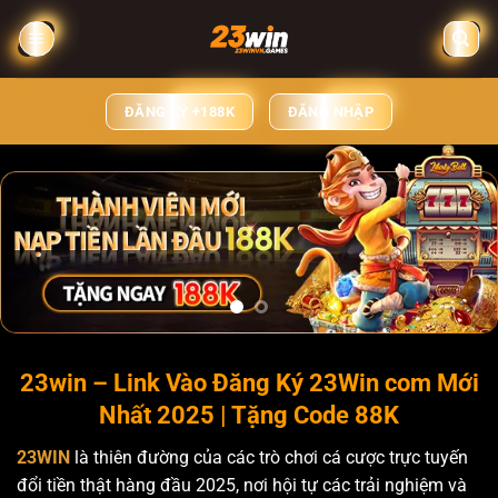
Chuyển
đến
nội
dung
ĐĂNG KÝ +188K
ĐĂNG NHẬP
23win – Link Vào Đăng Ký 23Win com Mới
Nhất 2025 | Tặng Code 88K
23WIN
là thiên đường của các trò chơi cá cược trực tuyến
đổi tiền thật hàng đầu 2025, nơi hội tự các trải nghiệm và