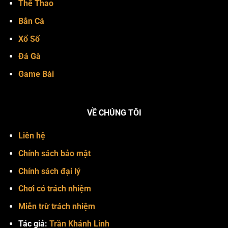
Thể Thao
Bắn Cá
Xổ Số
Đá Gà
Game Bài
VỀ CHÚNG TÔI
Liên hệ
Chính sách bảo mật
Chính sách đại lý
Chơi có trách nhiệm
Miễn trừ trách nhiệm
Tác giả:
Trần Khánh Linh