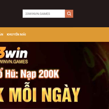
ẪN
KHUYẾN MÃI