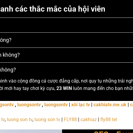
anh các thắc mắc của hội viên
hông?
àn không?
 không?
nh vào cộng đồng cá cược đẳng cấp, nơi quy tụ những trải nghiệ
i mới hay tay chơi kỳ cựu,
23 WIN
luôn mang đến cho bạn những
gsontv
,
luongsontv
,
luongsontv
|
xôi lạc tv
|
cakhiatv.me.uk
|
c
 tv
,
luong son tv
,
luong son tv
|
FLY88
|
cakhiaz
|
fly88 tel