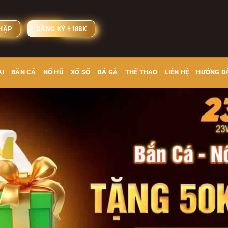
HẬP
ĐĂNG KÝ +188K
ÀI
BẮN CÁ
NỔ HŨ
XỔ SỐ
ĐÁ GÀ
THỂ THAO
LIÊN HỆ
HƯỚNG D