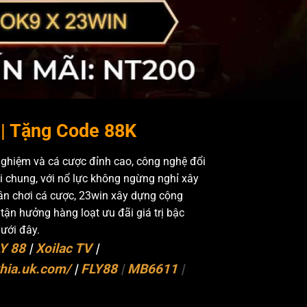
 | Tặng Code 88K
i nghiệm và cá cược đỉnh cao, công nghệ đổi
ói chung, với nổ lực không ngừng nghỉ xây
 sân chơi cá cược, 23win xây dựng cộng
 tận hưởng hàng loạt ưu đãi giá trị bậc
dưới đây.
Y 88
|
Xoilac TV
|
khia.uk.com/
|
FLY88
|
MB6611
|