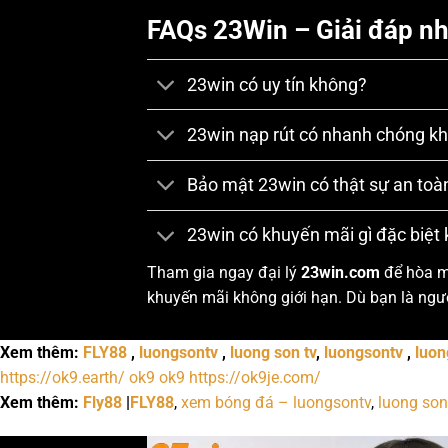
FAQs 23Win – Giải đáp nh
23win có uy tín không?
23win nạp rút có nhanh chóng k
Bảo mật 23win có thật sự an to
23win có khuyến mãi gì đặc biệt
Tham gia ngay đại lý
23win.com
để hòa mì
khuyến mãi không giới hạn. Dù bạn là ngườ
Xem thêm:
FLY88
,
luongsontv
,
luong son tv
,
luongsontv
,
luon
https://ok9.earth/
ok9
ok9
https://ok9je.com/
Xem thêm:
Fly88
|
FLY88
,
xem bóng đá – luongsontv
,
luong son