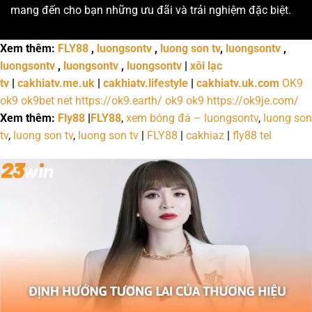
mang đến cho bạn những ưu đãi và trải nghiệm đặc biệt.
Xem thêm:
FLY88
,
luongsontv
,
luong son tv
,
luongsontv
,
luongsontv
,
luongsontv
,
luongsontv
|
xôi lạc
tv
|
cakhiatv.me.uk
|
cakhiatv.lifestyle
|
cakhiatv.uk.com
OK9
ok9
ok9bet net
https://ok9.earth/
ok9
ok9
https://ok9je.com/
Xem thêm:
Fly88
|
FLY88
,
xem bóng đá – luongsontv
,
luong son
tv
,
luong son tv
,
luong son tv
|
FLY88
|
cakhiaz
|
fly88 tel