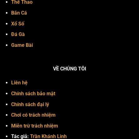
Thể Thao
Bắn Cá
Xổ Số
Đá Gà
Game Bài
VỀ CHÚNG TÔI
Liên hệ
Chính sách bảo mật
Chính sách đại lý
Chơi có trách nhiệm
Miễn trừ trách nhiệm
Tác giả:
Trần Khánh Linh