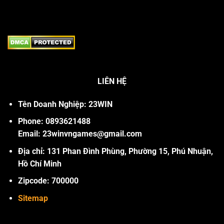
LIÊN HỆ
Tên Doanh Nghiệp: 23WIN
Phone: 0893621488
Email: 23winvngames@gmail.com
Địa chỉ: 131 Phan Đình Phùng, Phường 15, Phú Nhuận,
Hồ Chí Minh
Zipcode: 700000
Sitemap