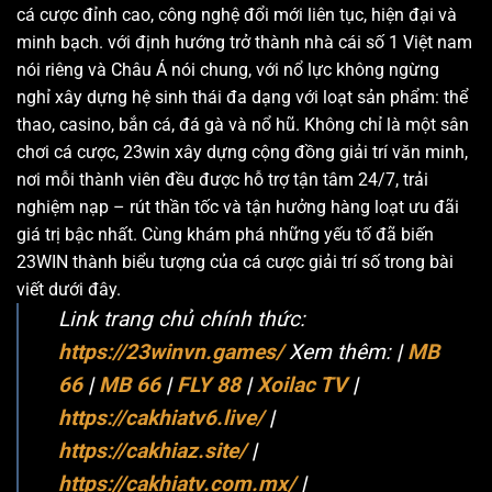
cá cược đỉnh cao, công nghệ đổi mới liên tục, hiện đại và
minh bạch. với định hướng trở thành nhà cái số 1 Việt nam
nói riêng và Châu Á nói chung, với nổ lực không ngừng
nghỉ xây dựng hệ sinh thái đa dạng với loạt sản phẩm: thể
thao, casino, bắn cá, đá gà và nổ hũ. Không chỉ là một sân
chơi cá cược, 23win xây dựng cộng đồng giải trí văn minh,
nơi mỗi thành viên đều được hỗ trợ tận tâm 24/7, trải
nghiệm nạp – rút thần tốc và tận hưởng hàng loạt ưu đãi
giá trị bậc nhất. Cùng khám phá những yếu tố đã biến
23WIN thành biểu tượng của cá cược giải trí số trong bài
viết dưới đây.
Link trang chủ chính thức:
https://23winvn.games/
Xem thêm:
|
MB
66
|
MB 66
|
FLY 88
|
Xoilac TV
|
https://cakhiatv6.live/
|
https://cakhiaz.site/
|
https://cakhiatv.com.mx/
|