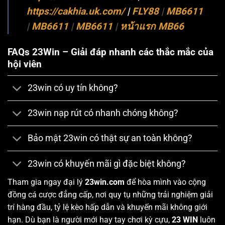
https://cakhia.uk.com/
|
FLY88
|
MB6611
|
MB6611
|
MB6611
|
หน้าแรก MB66
FAQs 23Win – Giải đáp nhanh các thắc mắc của
hội viên
23win có uy tín không?
23win nạp rút có nhanh chóng không?
Bảo mật 23win có thật sự an toàn không?
23win có khuyến mãi gì đặc biệt không?
Tham gia ngay đại lý
23win.com
để hòa mình vào cộng
đồng cá cược đẳng cấp, nơi quy tụ những trải nghiệm giải
trí hàng đầu, tỷ lệ kèo hấp dẫn và khuyến mãi không giới
hạn. Dù bạn là người mới hay tay chơi kỳ cựu,
23 WIN
luôn