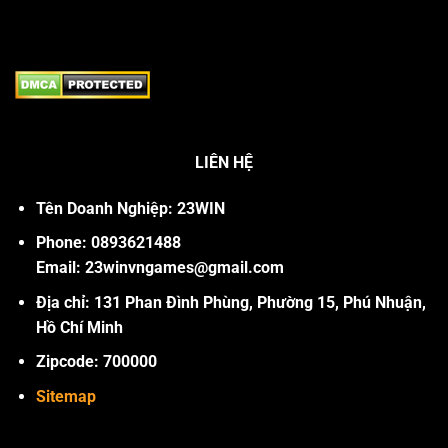
LIÊN HỆ
Tên Doanh Nghiệp: 23WIN
Phone: 0893621488
Email: 23winvngames@gmail.com
Địa chỉ: 131 Phan Đình Phùng, Phường 15, Phú Nhuận,
Hồ Chí Minh
Zipcode: 700000
Sitemap