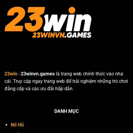
23win
-
23winvn.games
là trang web chính thức vào nhà
cái. Truy cập ngay trang web để trải nghiệm những trò chơi
đẳng cấp và các ưu đãi hấp dẫn.
DANH MỤC
Nổ Hũ