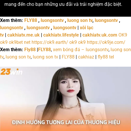
mang đến cho bạn những ưu đãi và trải nghiệm đặc biệt.
Xem thêm:
FLY88
,
luongsontv
,
luong son tv
,
luongsontv
,
luongsontv
,
luongsontv
,
luongsontv
|
xôi lạc
tv
|
cakhiatv.me.uk
|
cakhiatv.lifestyle
|
cakhiatv.uk.com
OK9
ok9
ok9bet net
https://ok9.earth/
ok9
ok9
https://ok9je.com/
Xem thêm:
Fly88
|
FLY88
,
xem bóng đá – luongsontv
,
luong son
tv
,
luong son tv
,
luong son tv
|
FLY88
|
cakhiaz
|
fly88 tel