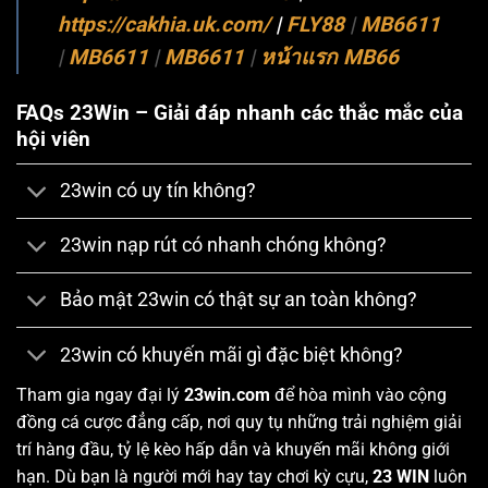
https://cakhia.uk.com/
|
FLY88
|
MB6611
|
MB6611
|
MB6611
|
หน้าแรก MB66
FAQs 23Win – Giải đáp nhanh các thắc mắc của
hội viên
23win có uy tín không?
23win nạp rút có nhanh chóng không?
Bảo mật 23win có thật sự an toàn không?
23win có khuyến mãi gì đặc biệt không?
Tham gia ngay đại lý
23win.com
để hòa mình vào cộng
đồng cá cược đẳng cấp, nơi quy tụ những trải nghiệm giải
trí hàng đầu, tỷ lệ kèo hấp dẫn và khuyến mãi không giới
hạn. Dù bạn là người mới hay tay chơi kỳ cựu,
23 WIN
luôn