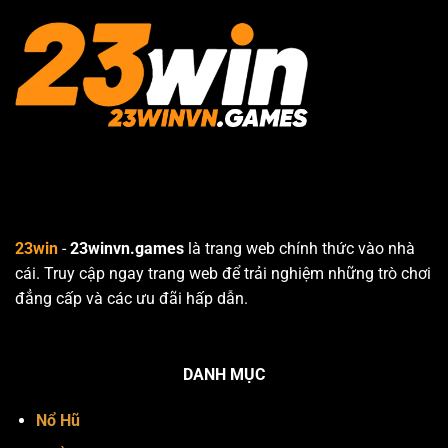
23win
-
23winvn.games
là trang web chính thức vào nhà
cái. Truy cập ngay trang web để trải nghiệm những trò chơi
đẳng cấp và các ưu đãi hấp dẫn.
DANH MỤC
Nổ Hũ