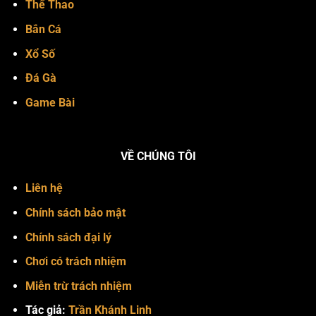
Thể Thao
Bắn Cá
Xổ Số
Đá Gà
Game Bài
VỀ CHÚNG TÔI
Liên hệ
Chính sách bảo mật
Chính sách đại lý
Chơi có trách nhiệm
Miễn trừ trách nhiệm
Tác giả:
Trần Khánh Linh