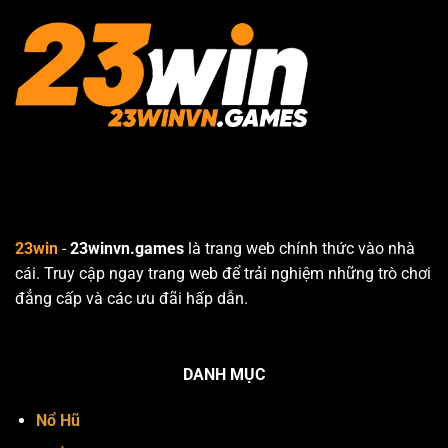
23win
-
23winvn.games
là trang web chính thức vào nhà
cái. Truy cập ngay trang web để trải nghiệm những trò chơi
đẳng cấp và các ưu đãi hấp dẫn.
DANH MỤC
Nổ Hũ