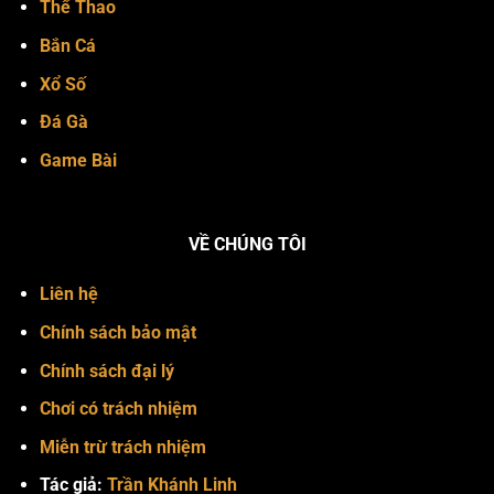
Thể Thao
Bắn Cá
Xổ Số
Đá Gà
Game Bài
VỀ CHÚNG TÔI
Liên hệ
Chính sách bảo mật
Chính sách đại lý
Chơi có trách nhiệm
Miễn trừ trách nhiệm
Tác giả:
Trần Khánh Linh