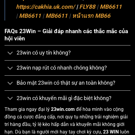
https://cakhia.uk.com/
|
FLY88
|
MB6611
|
MB6611
|
MB6611
|
หน้าแรก MB66
FAQs 23Win – Giải đáp nhanh các thắc mắc của
hội viên
23win có uy tín không?
23win nạp rút có nhanh chóng không?
Bảo mật 23win có thật sự an toàn không?
23win có khuyến mãi gì đặc biệt không?
Tham gia ngay đại lý
23win.com
để hòa mình vào cộng
đồng cá cược đẳng cấp, nơi quy tụ những trải nghiệm giải
trí hàng đầu, tỷ lệ kèo hấp dẫn và khuyến mãi không giới
hạn. Dù bạn là người mới hay tay chơi kỳ cựu,
23 WIN
luôn