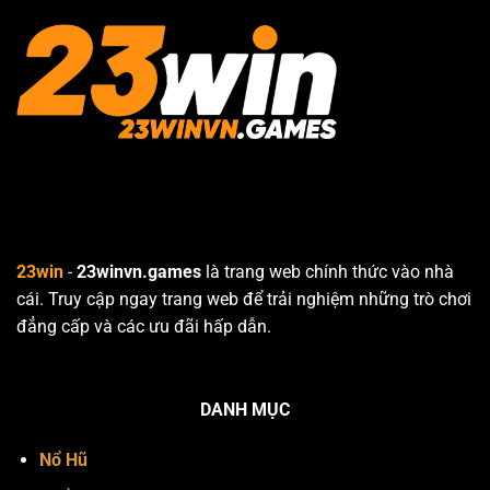
23win
-
23winvn.games
là trang web chính thức vào nhà
cái. Truy cập ngay trang web để trải nghiệm những trò chơi
đẳng cấp và các ưu đãi hấp dẫn.
DANH MỤC
Nổ Hũ