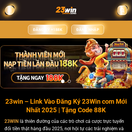
Chuyển
đến
nội
dung
ĐĂNG KÝ +188K
ĐĂNG NHẬP
23win – Link Vào Đăng Ký 23Win com Mới
Nhất 2025 | Tặng Code 88K
23WIN
là thiên đường của các trò chơi cá cược trực tuyến
đổi tiền thật hàng đầu 2025, nơi hội tự các trải nghiệm và