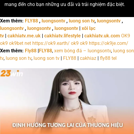
mang đến cho bạn những ưu đãi và trải nghiệm đặc biệt.
Xem thêm:
FLY88
,
luongsontv
,
luong son tv
,
luongsontv
,
luongsontv
,
luongsontv
,
luongsontv
|
xôi lạc
tv
|
cakhiatv.me.uk
|
cakhiatv.lifestyle
|
cakhiatv.uk.com
OK9
ok9
ok9bet net
https://ok9.earth/
ok9
ok9
https://ok9je.com/
Xem thêm:
Fly88
|
FLY88
,
xem bóng đá – luongsontv
,
luong son
tv
,
luong son tv
,
luong son tv
|
FLY88
|
cakhiaz
|
fly88 tel