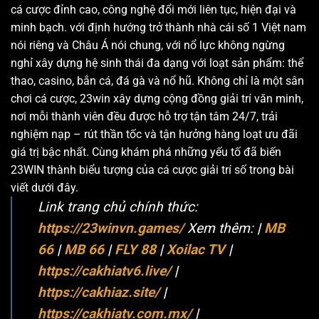
cá cược đỉnh cao, công nghệ đổi mới liên tục, hiện đại và
minh bạch. với định hướng trở thành nhà cái số 1 Việt nam
nói riêng và Châu Á nói chung, với nổ lực không ngừng
nghỉ xây dựng hệ sinh thái đa dạng với loạt sản phẩm: thể
thao, casino, bắn cá, đá gà và nổ hũ. Không chỉ là một sân
chơi cá cược, 23win xây dựng cộng đồng giải trí văn minh,
nơi mỗi thành viên đều được hỗ trợ tận tâm 24/7, trải
nghiệm nạp – rút thần tốc và tận hưởng hàng loạt ưu đãi
giá trị bậc nhất. Cùng khám phá những yếu tố đã biến
23WIN thành biểu tượng của cá cược giải trí số trong bài
viết dưới đây.
Link trang chủ chính thức:
https://23winvn.games/
Xem thêm:
|
MB
66
|
MB 66
|
FLY 88
|
Xoilac TV
|
https://cakhiatv6.live/
|
https://cakhiaz.site/
|
https://cakhiatv.com.mx/
|