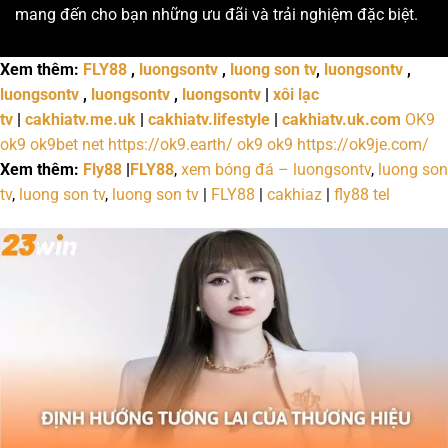
mang đến cho bạn những ưu đãi và trải nghiệm đặc biệt.
Xem thêm:
FLY88
,
luongsontv
,
luong son tv
,
luongsontv
,
luongsontv
,
luongsontv
,
luongsontv
|
xôi lạc
tv
|
cakhiatv.me.uk
|
cakhiatv.lifestyle
|
cakhiatv.uk.com
OK9
ok9
ok9bet net
https://ok9.earth/
ok9
ok9
https://ok9je.com/
Xem thêm:
Fly88
|
FLY88
,
xem bóng đá – luongsontv
,
luong son
tv
,
luong son tv
,
luong son tv
|
FLY88
|
cakhiaz
|
fly88 tel