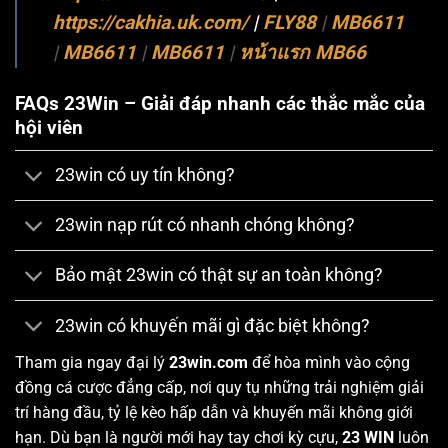
https://cakhia.uk.com/
|
FLY88
|
MB6611
|
MB6611
|
MB6611
|
หน้าแรก MB66
FAQs 23Win – Giải đáp nhanh các thắc mắc của
hội viên
23win có uy tín không?
23win nạp rút có nhanh chóng không?
Bảo mật 23win có thật sự an toàn không?
23win có khuyến mãi gì đặc biệt không?
Tham gia ngay đại lý
23win.com
để hòa mình vào cộng
đồng cá cược đẳng cấp, nơi quy tụ những trải nghiệm giải
trí hàng đầu, tỷ lệ kèo hấp dẫn và khuyến mãi không giới
hạn. Dù bạn là người mới hay tay chơi kỳ cựu,
23 WIN
luôn