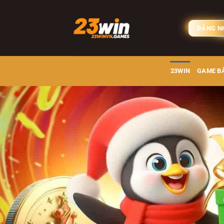
Chuyển
đến
ĐĂNG N
nội
dung
23WIN
GAME B