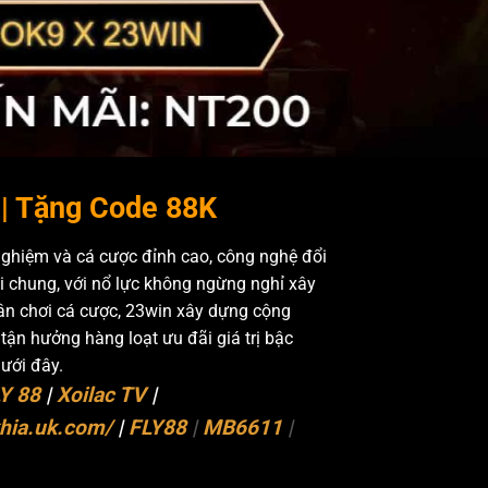
 | Tặng Code 88K
i nghiệm và cá cược đỉnh cao, công nghệ đổi
ói chung, với nổ lực không ngừng nghỉ xây
 sân chơi cá cược, 23win xây dựng cộng
 tận hưởng hàng loạt ưu đãi giá trị bậc
dưới đây.
Y 88
|
Xoilac TV
|
khia.uk.com/
|
FLY88
|
MB6611
|