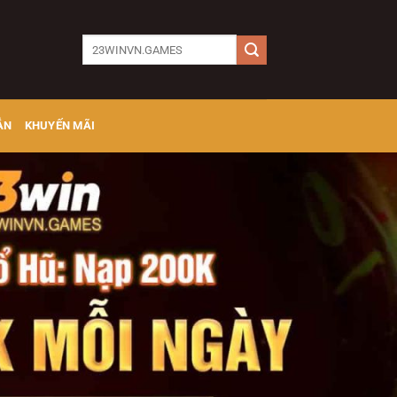
ẪN
KHUYẾN MÃI