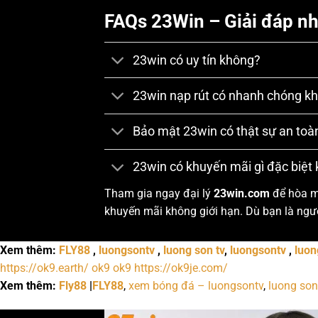
FAQs 23Win – Giải đáp nh
23win có uy tín không?
23win nạp rút có nhanh chóng k
Bảo mật 23win có thật sự an to
23win có khuyến mãi gì đặc biệt
Tham gia ngay đại lý
23win.com
để hòa mì
khuyến mãi không giới hạn. Dù bạn là ngườ
Xem thêm:
FLY88
,
luongsontv
,
luong son tv
,
luongsontv
,
luon
https://ok9.earth/
ok9
ok9
https://ok9je.com/
Xem thêm:
Fly88
|
FLY88
,
xem bóng đá – luongsontv
,
luong son