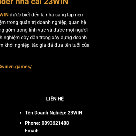
der nhà cái 23WIN
3WIN
được biết đến là nhà sáng lập nên
ệm trong quản trị doanh nghiệp, quan hệ
áng gờm trong lĩnh vực và được mọi người
inh nghiệm dày dặn trong xây dựng doanh
m khởi nghiệp, tác giả đã đưa tên tuổi của
23winvn.games/
LIÊN HỆ
Tên Doanh Nghiệp: 23WIN
Phone: 0893621488
Email: