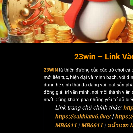
23win – Link Và
23WIN
là thiên đường của các trò chơi cá 
mới liên tục, hiện đại và minh bạch. với đ
dựng hệ sinh thái đa dạng với loạt sản ph
đồng giải trí văn minh, nơi mỗi thành viên
nhất. Cùng khám phá những yếu tố đã biến 
Link trang chủ chính thức:
htt
https://cakhiatv6.live/
|
https:/
MB6611
|
MB6611
|
หน้าแรก 