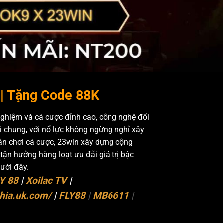
 | Tặng Code 88K
i nghiệm và cá cược đỉnh cao, công nghệ đổi
ói chung, với nổ lực không ngừng nghỉ xây
 sân chơi cá cược, 23win xây dựng cộng
 tận hưởng hàng loạt ưu đãi giá trị bậc
dưới đây.
Y 88
|
Xoilac TV
|
khia.uk.com/
|
FLY88
|
MB6611
|