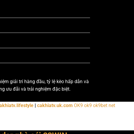
m giải trí hàng đầu, tỷ lệ kèo hấp dẫn và
 ưu đãi và trải nghiệm đặc biệt.
akhiatv.lifestyle
|
cakhiatv.uk.com
OK9
ok9
ok9bet net