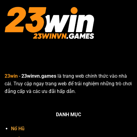
23win
-
23winvn.games
là trang web chính thức vào nhà
cái. Truy cập ngay trang web để trải nghiệm những trò chơi
đẳng cấp và các ưu đãi hấp dẫn.
DANH MỤC
Nổ Hũ