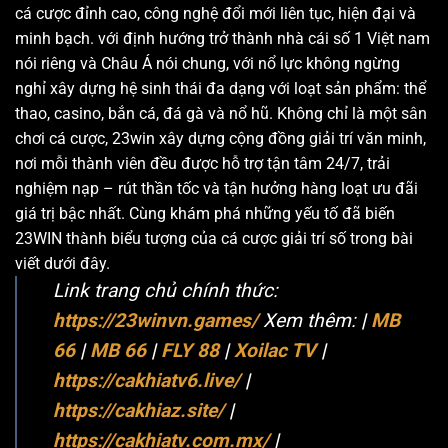
cá cược đỉnh cao, công nghệ đổi mới liên tục, hiện đại và
minh bạch. với định hướng trở thành nhà cái số 1 Việt nam
nói riêng và Châu Á nói chung, với nổ lực không ngừng
nghỉ xây dựng hệ sinh thái đa dạng với loạt sản phẩm: thể
thao, casino, bắn cá, đá gà và nổ hũ. Không chỉ là một sân
chơi cá cược, 23win xây dựng cộng đồng giải trí văn minh,
nơi mỗi thành viên đều được hỗ trợ tận tâm 24/7, trải
nghiệm nạp – rút thần tốc và tận hưởng hàng loạt ưu đãi
giá trị bậc nhất. Cùng khám phá những yếu tố đã biến
23WIN thành biểu tượng của cá cược giải trí số trong bài
viết dưới đây.
Link trang chủ chính thức:
https://23winvn.games/
Xem thêm:
|
MB
66
|
MB 66
|
FLY 88
|
Xoilac TV
|
https://cakhiatv6.live/
|
https://cakhiaz.site/
|
https://cakhiatv.com.mx/
|