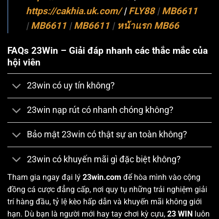
https://cakhia.uk.com/
|
FLY88
|
MB6611
|
MB6611
|
MB6611
|
หน้าแรก MB66
FAQs 23Win – Giải đáp nhanh các thắc mắc của
hội viên
23win có uy tín không?
23win nạp rút có nhanh chóng không?
Bảo mật 23win có thật sự an toàn không?
23win có khuyến mãi gì đặc biệt không?
Tham gia ngay đại lý
23win.com
để hòa mình vào cộng
đồng cá cược đẳng cấp, nơi quy tụ những trải nghiệm giải
trí hàng đầu, tỷ lệ kèo hấp dẫn và khuyến mãi không giới
hạn. Dù bạn là người mới hay tay chơi kỳ cựu,
23 WIN
luôn