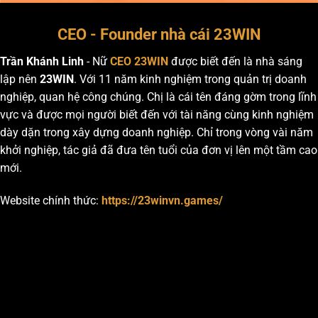
CEO - Founder nhà cái 23WIN
Trần Khánh Linh
- Nữ
CEO 23WIN
được biết đến là nhà sáng
lập nên
23WIN
. Với 11 năm kinh nghiệm trong quản trị doanh
nghiệp, quan hệ công chúng. Chị là cái tên đáng gờm trong lĩnh
vực và được mọi người biết đến với tài năng cùng kinh nghiệm
dày dặn trong xây dựng doanh nghiệp. Chỉ trong vòng vài năm
khởi nghiệp, tác giả đã đưa tên tuổi của đơn vị lên một tầm cao
mới.
Website chính thức:
https://23winvn.games/