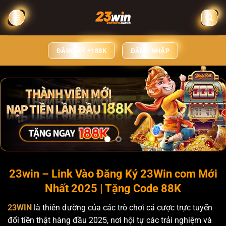
Chuyển
đến
nội
dung
ĐĂNG KÝ +188K
ĐĂNG NHẬP
23win – Link Vào Đăng Ký 23Win com Mới
Nhất 2025 | Tặng Code 88K
23WIN
là thiên đường của các trò chơi cá cược trực tuyến
đổi tiền thật hàng đầu 2025, nơi hội tự các trải nghiệm và