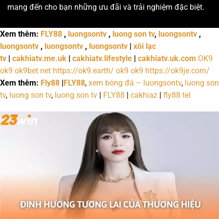
mang đến cho bạn những ưu đãi và trải nghiệm đặc biệt.
Xem thêm:
FLY88
,
luongsontv
,
luong son tv
,
luongsontv
,
luongsontv
,
luongsontv
,
luongsontv
|
xôi lạc
tv
|
cakhiatv.me.uk
|
cakhiatv.lifestyle
|
cakhiatv.uk.com
OK9
ok9
ok9bet net
https://ok9.earth/
ok9
ok9
https://ok9je.com/
Xem thêm:
Fly88
|
FLY88
,
xem bóng đá – luongsontv
,
luong son
tv
,
luong son tv
,
luong son tv
|
FLY88
|
cakhiaz
|
fly88 tel