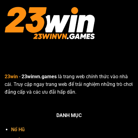
23win
-
23winvn.games
là trang web chính thức vào nhà
cái. Truy cập ngay trang web để trải nghiệm những trò chơi
đẳng cấp và các ưu đãi hấp dẫn.
DANH MỤC
Nổ Hũ