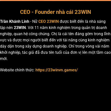
CEO - Founder nhà cái 23WIN
Trần Khánh Linh
- Nữ
CEO 23WIN
được biết đến là nhà sáng
lập nên
23WIN
. Với 11 năm kinh nghiệm trong quản trị doanh
nghiệp, quan hệ công chúng. Chị là cái tên đáng gờm trong lĩnh
vực và được mọi người biết đến với tài năng cùng kinh nghiệm
dày dặn trong xây dựng doanh nghiệp. Chỉ trong vòng vài năm
khởi nghiệp, tác giả đã đưa tên tuổi của đơn vị lên một tầm cao
mới.
Website chính thức:
https://23winvn.games/