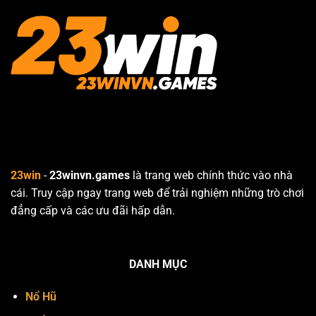
23win
-
23winvn.games
là trang web chính thức vào nhà
cái. Truy cập ngay trang web để trải nghiệm những trò chơi
đẳng cấp và các ưu đãi hấp dẫn.
DANH MỤC
Nổ Hũ