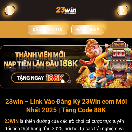
Chuyển
đến
nội
dung
ĐĂNG KÝ +188K
ĐĂNG NHẬP
23win – Link Vào Đăng Ký 23Win com Mới
Nhất 2025 | Tặng Code 88K
23WIN
là thiên đường của các trò chơi cá cược trực tuyến
đổi tiền thật hàng đầu 2025, nơi hội tự các trải nghiệm và