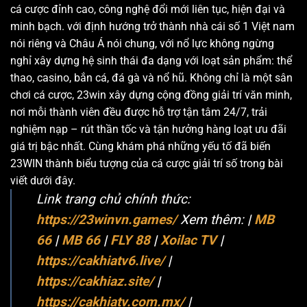
cá cược đỉnh cao, công nghệ đổi mới liên tục, hiện đại và
minh bạch. với định hướng trở thành nhà cái số 1 Việt nam
nói riêng và Châu Á nói chung, với nổ lực không ngừng
nghỉ xây dựng hệ sinh thái đa dạng với loạt sản phẩm: thể
thao, casino, bắn cá, đá gà và nổ hũ. Không chỉ là một sân
chơi cá cược, 23win xây dựng cộng đồng giải trí văn minh,
nơi mỗi thành viên đều được hỗ trợ tận tâm 24/7, trải
nghiệm nạp – rút thần tốc và tận hưởng hàng loạt ưu đãi
giá trị bậc nhất. Cùng khám phá những yếu tố đã biến
23WIN thành biểu tượng của cá cược giải trí số trong bài
viết dưới đây.
Link trang chủ chính thức:
https://23winvn.games/
Xem thêm:
|
MB
66
|
MB 66
|
FLY 88
|
Xoilac TV
|
https://cakhiatv6.live/
|
https://cakhiaz.site/
|
https://cakhiatv.com.mx/
|