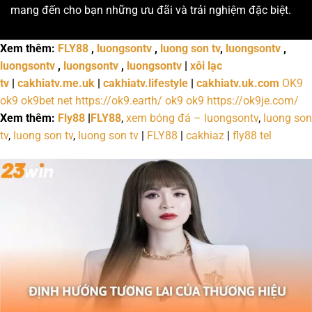
mang đến cho bạn những ưu đãi và trải nghiệm đặc biệt.
Xem thêm:
FLY88
,
luongsontv
,
luong son tv
,
luongsontv
,
luongsontv
,
luongsontv
,
luongsontv
|
xôi lạc
tv
|
cakhiatv.me.uk
|
cakhiatv.lifestyle
|
cakhiatv.uk.com
OK9
ok9
ok9bet net
https://ok9.earth/
ok9
ok9
https://ok9je.com/
Xem thêm:
Fly88
|
FLY88
,
xem bóng đá – luongsontv
,
luong son
tv
,
luong son tv
,
luong son tv
|
FLY88
|
cakhiaz
|
fly88 tel