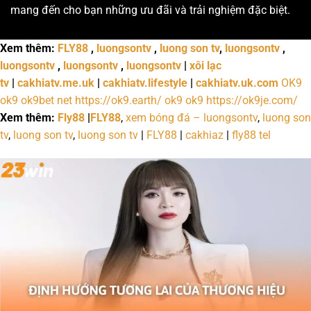
mang đến cho bạn những ưu đãi và trải nghiệm đặc biệt.
Xem thêm:
FLY88
,
luongsontv
,
luong son tv
,
luongsontv
,
luongsontv
,
luongsontv
,
luongsontv
|
xôi lạc
tv
|
cakhiatv.me.uk
|
cakhiatv.lifestyle
|
cakhiatv.uk.com
OK9
ok9
ok9bet net
https://ok9.earth/
ok9
ok9
https://ok9je.com/
Xem thêm:
Fly88
|
FLY88
,
xem bóng đá – luongsontv
,
luong son
tv
,
luong son tv
,
luong son tv
|
FLY88
|
cakhiaz
|
fly88 tel