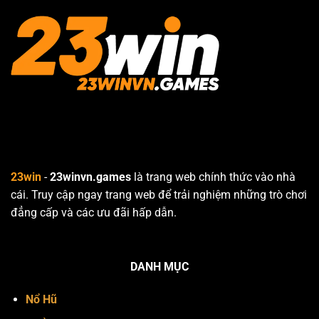
23win
-
23winvn.games
là trang web chính thức vào nhà
cái. Truy cập ngay trang web để trải nghiệm những trò chơi
đẳng cấp và các ưu đãi hấp dẫn.
DANH MỤC
Nổ Hũ