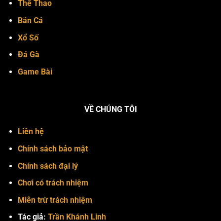
Thể Thao
Bắn Cá
Xổ Số
Đá Gà
Game Bài
VỀ CHÚNG TÔI
Liên hệ
Chính sách bảo mật
Chính sách đại lý
Chơi có trách nhiệm
Miễn trừ trách nhiệm
Tác giả:
Trần Khánh Linh