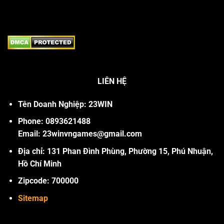
LIÊN HỆ
Tên Doanh Nghiệp: 23WIN
Phone: 0893621488
Email: 23winvngames@gmail.com
Địa chỉ: 131 Phan Đình Phùng, Phường 15, Phú Nhuận,
Hồ Chí Minh
Zipcode: 700000
Sitemap