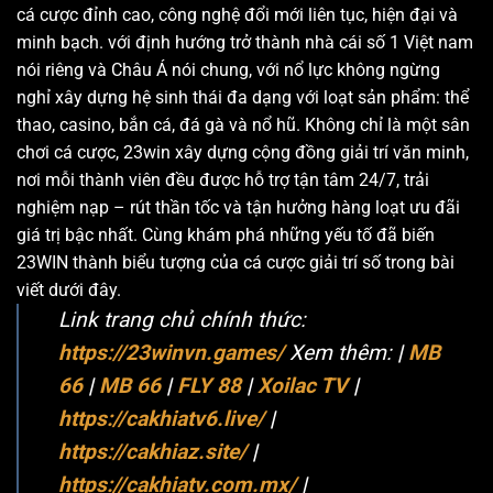
cá cược đỉnh cao, công nghệ đổi mới liên tục, hiện đại và
minh bạch. với định hướng trở thành nhà cái số 1 Việt nam
nói riêng và Châu Á nói chung, với nổ lực không ngừng
nghỉ xây dựng hệ sinh thái đa dạng với loạt sản phẩm: thể
thao, casino, bắn cá, đá gà và nổ hũ. Không chỉ là một sân
chơi cá cược, 23win xây dựng cộng đồng giải trí văn minh,
nơi mỗi thành viên đều được hỗ trợ tận tâm 24/7, trải
nghiệm nạp – rút thần tốc và tận hưởng hàng loạt ưu đãi
giá trị bậc nhất. Cùng khám phá những yếu tố đã biến
23WIN thành biểu tượng của cá cược giải trí số trong bài
viết dưới đây.
Link trang chủ chính thức:
https://23winvn.games/
Xem thêm:
|
MB
66
|
MB 66
|
FLY 88
|
Xoilac TV
|
https://cakhiatv6.live/
|
https://cakhiaz.site/
|
https://cakhiatv.com.mx/
|