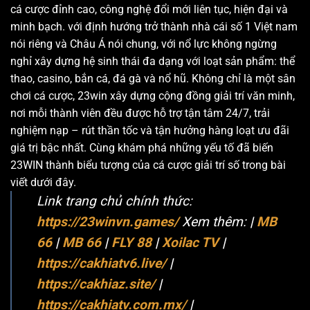
cá cược đỉnh cao, công nghệ đổi mới liên tục, hiện đại và
minh bạch. với định hướng trở thành nhà cái số 1 Việt nam
nói riêng và Châu Á nói chung, với nổ lực không ngừng
nghỉ xây dựng hệ sinh thái đa dạng với loạt sản phẩm: thể
thao, casino, bắn cá, đá gà và nổ hũ. Không chỉ là một sân
chơi cá cược, 23win xây dựng cộng đồng giải trí văn minh,
nơi mỗi thành viên đều được hỗ trợ tận tâm 24/7, trải
nghiệm nạp – rút thần tốc và tận hưởng hàng loạt ưu đãi
giá trị bậc nhất. Cùng khám phá những yếu tố đã biến
23WIN thành biểu tượng của cá cược giải trí số trong bài
viết dưới đây.
Link trang chủ chính thức:
https://23winvn.games/
Xem thêm:
|
MB
66
|
MB 66
|
FLY 88
|
Xoilac TV
|
https://cakhiatv6.live/
|
https://cakhiaz.site/
|
https://cakhiatv.com.mx/
|