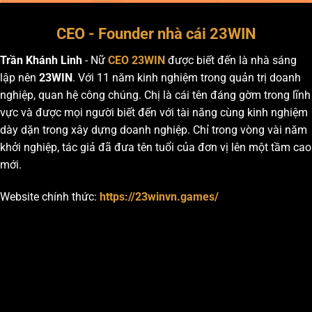
CEO - Founder nhà cái 23WIN
Trần Khánh Linh
- Nữ
CEO 23WIN
được biết đến là nhà sáng
lập nên
23WIN
. Với 11 năm kinh nghiệm trong quản trị doanh
nghiệp, quan hệ công chúng. Chị là cái tên đáng gờm trong lĩnh
vực và được mọi người biết đến với tài năng cùng kinh nghiệm
dày dặn trong xây dựng doanh nghiệp. Chỉ trong vòng vài năm
khởi nghiệp, tác giả đã đưa tên tuổi của đơn vị lên một tầm cao
mới.
Website chính thức:
https://23winvn.games/