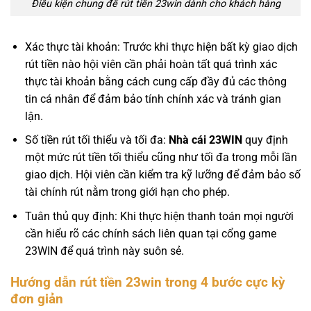
Điều kiện chung để rút tiền 23win dành cho khách hàng
Xác thực tài khoản: Trước khi thực hiện bất kỳ giao dịch
rút tiền nào hội viên cần phải hoàn tất quá trình xác
thực tài khoản bằng cách cung cấp đầy đủ các thông
tin cá nhân để đảm bảo tính chính xác và tránh gian
lận.
Số tiền rút tối thiểu và tối đa:
Nhà cái 23WIN
quy định
một mức rút tiền tối thiểu cũng như tối đa trong mỗi lần
giao dịch. Hội viên cần kiểm tra kỹ lưỡng để đảm bảo số
tài chính rút nằm trong giới hạn cho phép.
Tuân thủ quy định: Khi thực hiện thanh toán mọi người
cần hiểu rõ các chính sách liên quan tại cổng game
23WIN để quá trình này suôn sẻ.
Hướng dẫn rút tiền 23win trong 4 bước cực kỳ
đơn giản