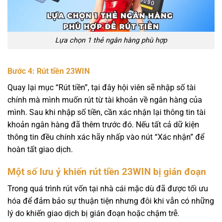
Lựa chọn 1 thẻ ngân hàng phù hợp
Bước 4: Rút tiền 23WIN
Quay lại mục “Rút tiền”, tại đây hội viên sẽ nhập số tài
chính mà mình muốn rút từ tài khoản về ngân hàng của
mình. Sau khi nhập số tiền, cần xác nhận lại thông tin tài
khoản ngân hàng đã thêm trước đó. Nếu tất cả dữ kiện
thông tin đều chính xác hãy nhấp vào nút “Xác nhận” để
hoàn tất giao dịch.
Một số lưu ý khiến rút tiền 23WIN bị gián đoạn
Trong quá trình rút vốn tại nhà cái mặc dù đã được tối ưu
hóa để đảm bảo sự thuận tiện nhưng đôi khi vẫn có những
lý do khiến giao dịch bị gián đoạn hoặc chậm trễ.