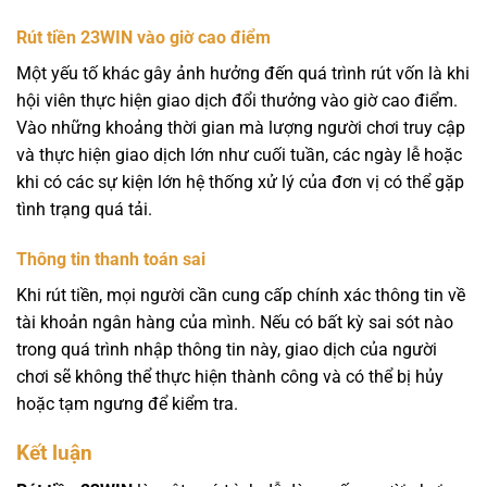
Rút tiền 23WIN vào giờ cao điểm
Một yếu tố khác gây ảnh hưởng đến quá trình rút vốn là khi
hội viên thực hiện giao dịch đổi thưởng vào giờ cao điểm.
Vào những khoảng thời gian mà lượng người chơi truy cập
và thực hiện giao dịch lớn như cuối tuần, các ngày lễ hoặc
khi có các sự kiện lớn hệ thống xử lý của đơn vị có thể gặp
tình trạng quá tải.
Thông tin thanh toán sai
Khi rút tiền, mọi người cần cung cấp chính xác thông tin về
tài khoản ngân hàng của mình. Nếu có bất kỳ sai sót nào
trong quá trình nhập thông tin này, giao dịch của người
chơi sẽ không thể thực hiện thành công và có thể bị hủy
hoặc tạm ngưng để kiểm tra.
Kết luận