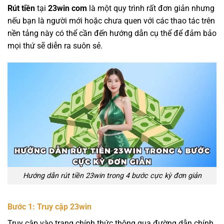
Rút tiền
tại
23win
com
là một quy trình rất đơn giản nhưng
nếu bạn là người mới hoặc chưa quen với các thao tác trên
nền tảng này có thể cần đến hướng dẫn cụ thể để đảm bảo
mọi thứ sẽ diễn ra suôn sẻ.
Hướng dẫn rút tiền 23win trong 4 bước cực kỳ đơn giản
Bước 1: Truy cập 23win
Truy cập vào trang chính thức thông qua đường dẫn chính