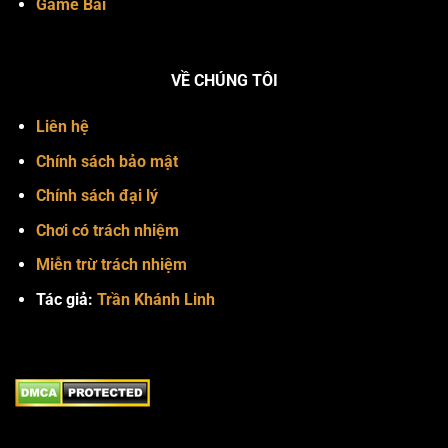
Game Bài
VỀ CHÚNG TÔI
Liên hệ
Chính sách bảo mật
Chính sách đại lý
Chơi có trách nhiệm
Miễn trừ trách nhiệm
Tác giả:
Trần Khánh Linh