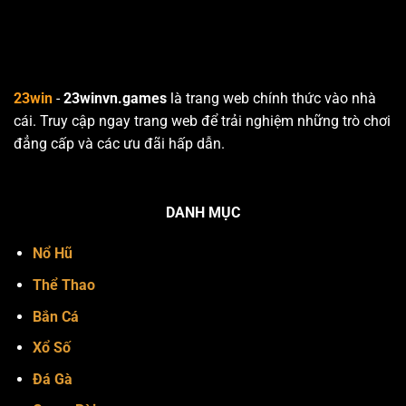
23win
-
23winvn.games
là trang web chính thức vào nhà
cái. Truy cập ngay trang web để trải nghiệm những trò chơi
đẳng cấp và các ưu đãi hấp dẫn.
DANH MỤC
Nổ Hũ
Thể Thao
Bắn Cá
Xổ Số
Đá Gà