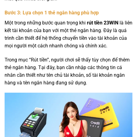
Bước 3: Lựa chọn 1 thẻ ngân hàng phù hợp
Một trong những bước quan trọng khi
rút tiền 23WIN
là liên
kết tài khoản của bạn với một thẻ ngân hàng. Đây là quá
trình cần thiết để hệ thống chuyển tiền vào tài khoản của
mọi người một cách nhanh chóng và chính xác.
Trong mục “Rút tiền”, người chơi sẽ thấy tùy chọn để thêm
thẻ ngân hàng. Tại đây, bạn cần nhập các thông tin cá
nhân cần thiết như tên chủ tài khoản, số tài khoản ngân
hàng và tên ngân hàng đang sử dụng.