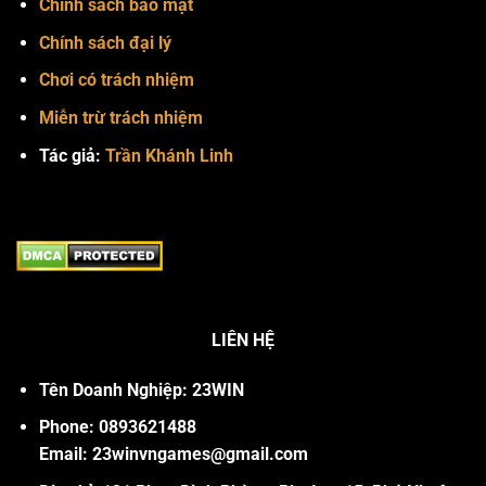
Chính sách bảo mật
Chính sách đại lý
Chơi có trách nhiệm
Miễn trừ trách nhiệm
Tác giả:
Trần Khánh Linh
LIÊN HỆ
Tên Doanh Nghiệp: 23WIN
Phone: 0893621488
Email: 23winvngames@gmail.com