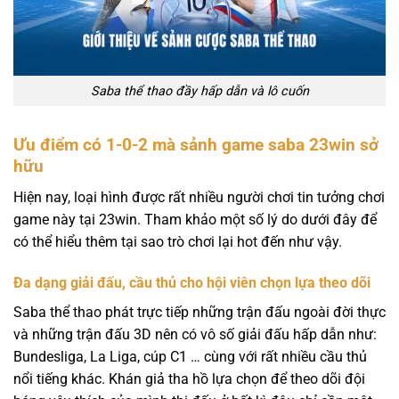
Saba thể thao đầy hấp dẫn và lô cuốn
Ưu điểm có 1-0-2 mà sảnh game saba 23win sở
hữu
Hiện nay, loại hình được rất nhiều người chơi tin tưởng chơi
game này tại 23win. Tham khảo một số lý do dưới đây để
có thể hiểu thêm tại sao trò chơi lại hot đến như vậy.
Đa dạng giải đấu, cầu thủ cho hội viên chọn lựa theo dõi
Saba thể thao phát trực tiếp những trận đấu ngoài đời thực
và những trận đấu 3D nên có vô số giải đấu hấp dẫn như:
Bundesliga, La Liga, cúp C1 … cùng với rất nhiều cầu thủ
nổi tiếng khác. Khán giả tha hồ lựa chọn để theo dõi đội