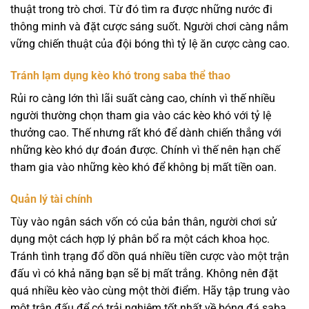
thuật trong trò chơi. Từ đó tìm ra được những nước đi
thông minh và đặt cược sáng suốt. Người chơi càng nắm
vững chiến thuật của đội bóng thì tỷ lệ ăn cược càng cao.
Tránh lạm dụng kèo khó trong saba thể thao
Rủi ro càng lớn thì lãi suất càng cao, chính vì thế nhiều
người thường chọn tham gia vào các kèo khó với tỷ lệ
thưởng cao. Thế nhưng rất khó để dành chiến thắng với
những kèo khó dự đoán được. Chính vì thế nên hạn chế
tham gia vào những kèo khó để không bị mất tiền oan.
Quản lý tài chính
Tùy vào ngân sách vốn có của bản thân, người chơi sử
dụng một cách hợp lý phân bổ ra một cách khoa học.
Tránh tình trạng đổ dồn quá nhiều tiền cược vào một trận
đấu vì có khả năng bạn sẽ bị mất trắng. Không nên đặt
quá nhiều kèo vào cùng một thời điểm. Hãy tập trung vào
một trận đấu để có trải nghiệm tốt nhất về bóng đá saba