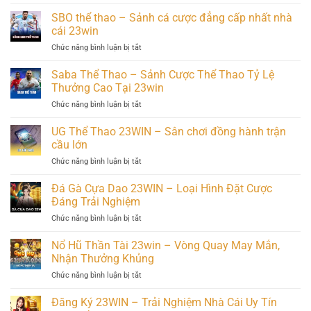
Đá
Gà
SBO thể thao – Sảnh cá cược đẳng cấp nhất nhà
Cựa
cái 23win
Sắt
Chức năng bình luận bị tắt
ở
–
SBO
Siêu
thể
Saba Thể Thao – Sảnh Cược Thể Thao Tỷ Lệ
Phẩm
thao
Chọi
Thưởng Cao Tại 23win
–
Kê
Chức năng bình luận bị tắt
ở
Sảnh
Nhà
Saba
cá
Cái
Thể
UG Thể Thao 23WIN – Sân chơi đồng hành trận
cược
23win
Thao
đẳng
cầu lớn
Năm
–
cấp
2025
Chức năng bình luận bị tắt
ở
Sảnh
nhất
UG
Cược
nhà
Thể
Đá Gà Cựa Dao 23WIN – Loại Hình Đặt Cược
Thể
cái
Thao
Thao
Đáng Trải Nghiệm
23win
23WIN
Tỷ
Chức năng bình luận bị tắt
ở
–
Lệ
Đá
Sân
Thưởng
Gà
Nổ Hũ Thần Tài 23win – Vòng Quay May Mắn,
chơi
Cao
Cựa
đồng
Nhận Thưởng Khủng
Tại
Dao
hành
23win
Chức năng bình luận bị tắt
ở
23WIN
trận
Nổ
–
cầu
Hũ
Đăng Ký 23WIN – Trải Nghiệm Nhà Cái Uy Tín
Loại
lớn
Thần