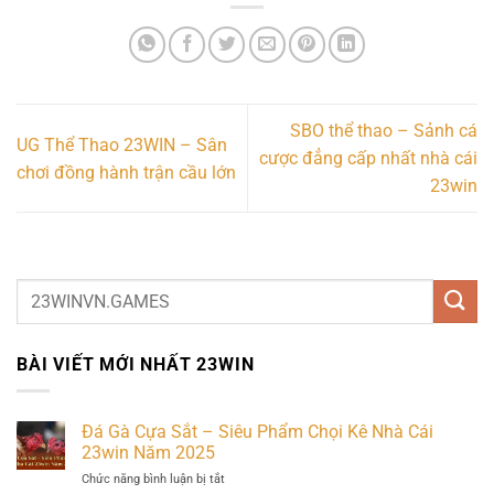
SBO thể thao – Sảnh cá
UG Thể Thao 23WIN – Sân
cược đẳng cấp nhất nhà cái
chơi đồng hành trận cầu lớn
23win
BÀI VIẾT MỚI NHẤT 23WIN
Đá Gà Cựa Sắt – Siêu Phẩm Chọi Kê Nhà Cái
23win Năm 2025
Chức năng bình luận bị tắt
ở