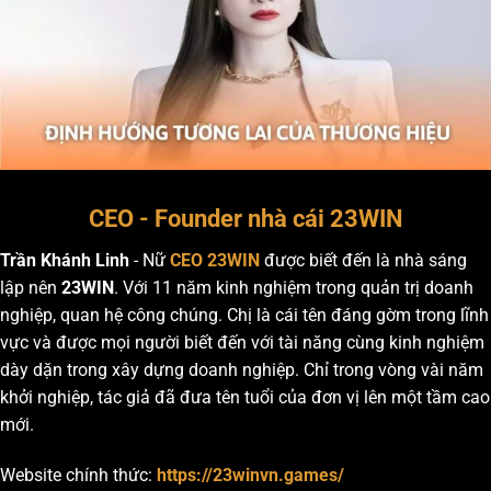
Công
100%
CEO - Founder nhà cái 23WIN
Trần Khánh Linh
- Nữ
CEO 23WIN
được biết đến là nhà sáng
lập nên
23WIN
. Với 11 năm kinh nghiệm trong quản trị doanh
nghiệp, quan hệ công chúng. Chị là cái tên đáng gờm trong lĩnh
vực và được mọi người biết đến với tài năng cùng kinh nghiệm
dày dặn trong xây dựng doanh nghiệp. Chỉ trong vòng vài năm
khởi nghiệp, tác giả đã đưa tên tuổi của đơn vị lên một tầm cao
mới.
Website chính thức:
https://23winvn.games/