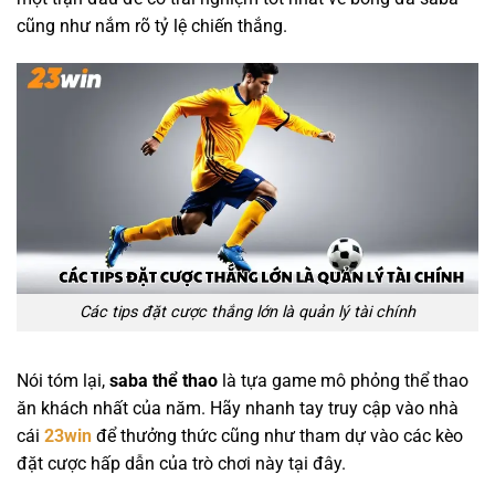
cũng như nắm rõ tỷ lệ chiến thắng.
Các tips đặt cược thắng lớn là quản lý tài chính
Nói tóm lại,
saba thể thao
là tựa game mô phỏng thể thao
ăn khách nhất của năm. Hãy nhanh tay truy cập vào nhà
cái
23win
để thưởng thức cũng như tham dự vào các kèo
đặt cược hấp dẫn của trò chơi này tại đây.