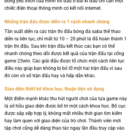
bóng yêu thích của mình thi đấu ở bất kì đâu chỉ cần một
chiếc điện thoại thông minh có kết nối internet.
Những trận đấu được diễn ra 1 cách nhanh chóng
Tần suất diễn ra các trận thi đấu bóng đá saba thể thao
diễn ra liên tục, chỉ mất từ 10 – 20 phút là đã hoàn thành 1
trận thi đấu. Sau khi trận đấu kết thúc các bạn có thể
nhanh chóng theo dõi được kết quả của trận đấu tại cổng
game 23win. Các giải đấu được tổ chức một cách liên tục
điều này giúp bạn không bị bỏ lỡ một hai trận đấu vì sau
đó còn vô số trận đấu hay và hấp dẫn khác.
Giao diện thiết kế khoa học, thuận tiện sử dụng
Một điểm mạnh khác thu hút người chơi của tựa game này
là sở hữu giao diện được bố trí một cách khoa học. Bố cục
được sắp xếp hợp lý, không mất nhiều thời gian tìm kiếm
hay làm quen với giao diện của trò chơi. Thành viên mới
tập chơi cũng dễ dàng thao tác ngay lần đầu truy cập vào